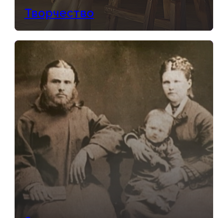
Творчество
История Пинской епархии
относится к началу XI столетия и
связана с учреждением Туровской
епархии. Первое упоминание о
Туровской епархии относится к
1005 году. Под этой датой
упоминается Туровский епископ
Фома, под 1072 – епископ Симеон.
Но бесспорно одно, что
христианство в Туров проникло и
распространилось при святом