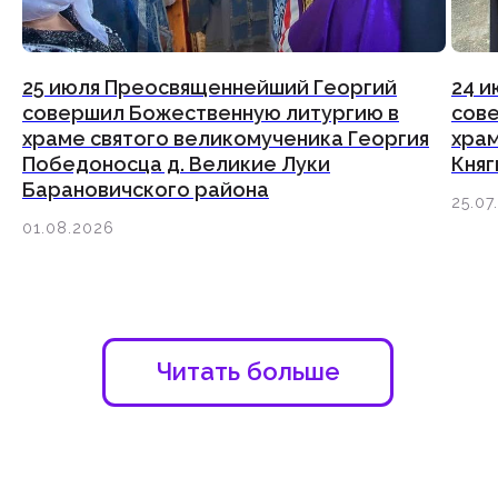
25 июля Преосвященнейший Георгий
24 
совершил Божественную литургию в
сов
храме святого великомученика Георгия
хра
Победоносца д. Великие Луки
Княг
Барановичского района
25.07
01.08.2026
Больше новостей