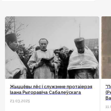
Жыццёвы лёс і служэнне протаіерэя
“П
Іаана Рыгоравіча Сабалеўскага
(Р
Ва
23.03.2025
11