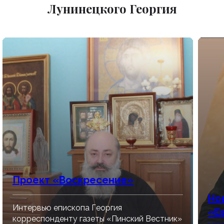
Лунинецкого Георгия
Проект «Воскресение»
Но
Интервью епископа Георгия
«Е
корреспонденту газеты «Пинский Вестник»