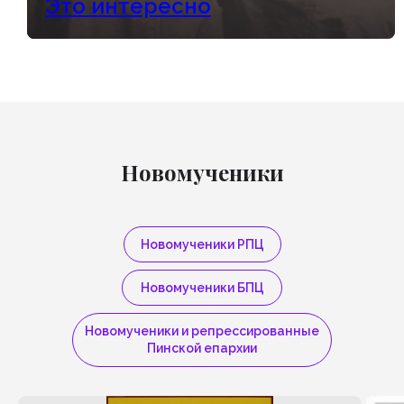
Это интересно
князе Владимире. С начала
Брестской унии (1596г.) наступает
гонение на православных.
Некоторое время епископы не
поставлялись.
Читать больше
Новомученики
Новомученики РПЦ
Новомученики БПЦ
Новомученики и репрессированные
Пинской епархии