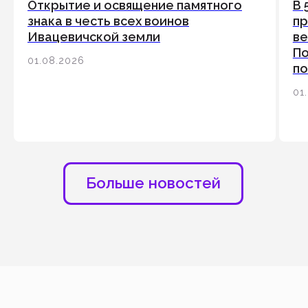
Открытие и освящение памятного
В 
знака в честь всех воинов
пр
Ивацевичской земли
ве
По
01.08.2026
по
01
Все анонсы