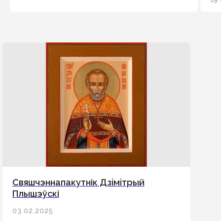
инстаграм
Будьте в курсе свежих новостей
епархии
Подписаться
Свяшчэннапакутнік Дзiмiтрый
Плышэўскі
03.02.2025