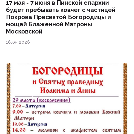
17 мая - 7 июня в Пинской епархии
будет пребывать ковчег с частицей
Покрова Пресвятой Богородицы и
мощей Блаженной Матроны
Московской
Подпишитесь на наш
16.05.2026
инстаграм
Будьте в курсе свежих новостей
епархии
Подписаться