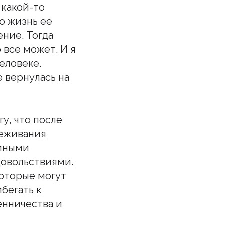
 какой-то
но жизнь ее
ение. Тогда
 все может. И я
еловеке.
е вернулась на
гу, что после
реживания
емными
овольствиями.
которые могут
бегать к
енничества и