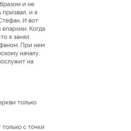
бразом и не
 призвал, и я
тефан. И вот
 епархии. Когда
то я занял
ефаном. При нем
скому началу.
послужит на
еркви только
 только с точки