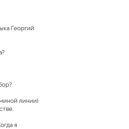
ыка Георгий
а?
бор?
аминой линии)
стве.
огда я