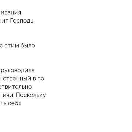
живания,
рит Господь.
 с этим было
ы руководила
инственный в то
йствительно
тичи. Поскольку
ть себя