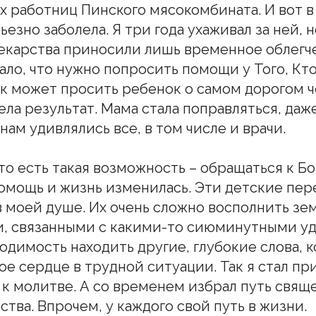
х работниц Пинского мясокомбината. И вот в
езно заболела. Я три года ухаживал за ней, 
 Лекарства приносили лишь временное облегч
ало, что нужно попросить помощи у Того, Кто
как может просить ребенок о самом дорогом ч
ла результат. Мама стала поправляться, даж
ам удивлялись все, в том числе и врачи.
что есть такая возможность – обращаться к Бо
омощь и жизнь изменилась. Эти детские пе
в моей душе. Их очень сложно восполнить з
, связанными с какими-то сиюминутными уд
одимость находить другие, глубокие слова, 
ое сердце в трудной ситуации. Так я стал при
к молитве. А со временем избрал путь свящ
тва. Впрочем, у каждого свой путь в жизни.