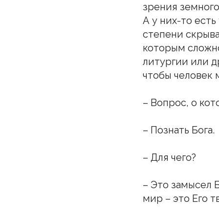
зрения земного
А у них-то есть
степени скрыва
которым сложно
литургии или д
чтобы человек 
– Вопрос, о ко
– Познать Бога.
– Для чего?
– Это замысел 
мир – это Его т