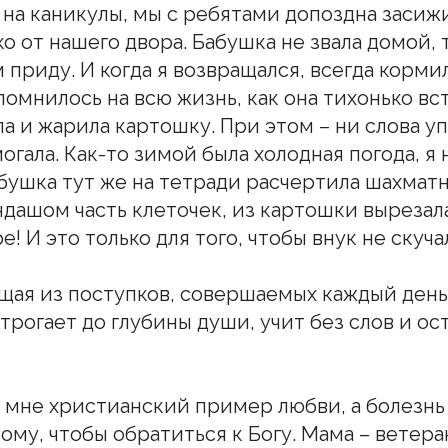
 на каникулы, мы с ребятами допоздна засиж
ко от нашего двора. Бабушка не звала домой,
м приду. И когда я возвращался, всегда корми
помнилось на всю жизнь, как она тихонько вст
а и жарила картошку. При этом – ни слова уп
огала. Как-то зимой была холодная погода, я
бабушка тут же на тетради расчертила шахмат
ндашом часть клеточек, из картошки вырезала
ре! И это только для того, чтобы внук не скуча
щая из поступков, совершаемых каждый день
 трогает до глубины души, учит без слов и ос
 мне христианский пример любви, а болезн
ому, чтобы обратиться к Богу. Мама – ветера