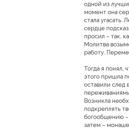
одной из лучши
момент она серь
стала угасать.
сердце подсказ
просил – так, 
Молитва возыме
работу. Перемен
Тогда я понял, 
этого пришла п
оставили след 
переживаниями
Возникла необх
подкреплять тв
богообщению – 
затем – монашес