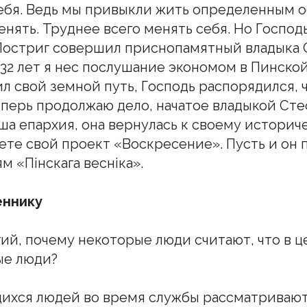
ебя. Ведь мы привыкли жить определенным о
нять. Труднее всего менять себя. Но Господь
Постриг совершил приснопамятный владыка С
32 лет я нес послушание экономом в Пинской
л свой земной путь, Господь распорядился, ч
еперь продолжаю дело, начатое владыкой Ст
ша епархия, она вернулась к своему историче
ете свой проект «Воскресение». Пусть и он 
м «Пiнскага веснiка».
еннику
гий, почему некоторые люди считают, что в ц
ые люди?
щихся людей во время службы рассматривают