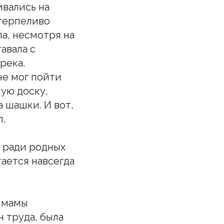
ивались на
 терпеливо
ла, несмотря на
авала с
река.
 не мог пойти
ную доску,
 шашки. И вот,
л.
 ради родных
тается навсегда
ь мамы
н труда, была