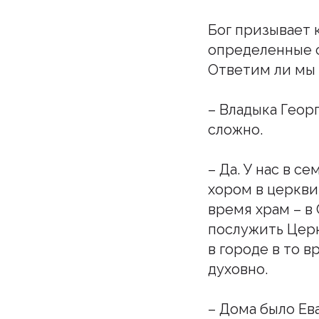
Бог призывает 
определенные с
Ответим ли мы 
– Владыка Геор
сложно.
– Да. У нас в 
хором в церкви
время храм – в
послужить Церк
в городе в то 
духовно.
– Дома было Ев