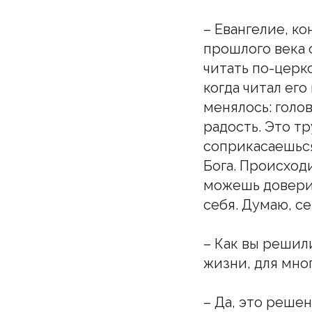
– Евангелие, ко
прошлого века 
читать по-церко
когда читал ег
менялось: голов
радость. Это т
соприкасаешься
Бога. Происходи
можешь доверит
себя. Думаю, с
– Как вы решил
жизни, для мно
– Да, это реше