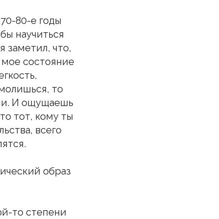
 70-80-е годы
обы научиться
я заметил, что,
, мое состояние
егкость,
 молишься, то
ни. И ощущаешь
то тот, кому ты
ьства, всего
лятся.
тический образ
кой-то степени