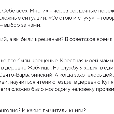
к Себе всех. Многих – через сердечные пере
ложные ситуации. «Се стою и стучу», – гово
– выбор за нами.
гий, а вы были крещеный? В советское время
семье все были крещеные. Крестная моей мам
 в деревне Жабчицы. На службу я ходил в ед
 Свято-Варваринский. А когда захотелось де
ви, научиться чтению, ездил в деревню Купя
время сложно было молодому человеку прояви
ангелие? И какие вы читали книги?