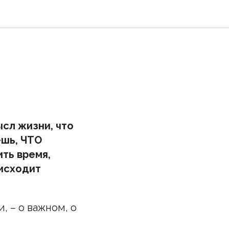
сл жизни, что
ешь, ЧТО
ть время,
оисходит
, – о важном, о