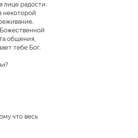
а лице радости.
 в некоторой
ереживание,
я Божественной
ыта общения,
ает тебе Бог.
ни?
ому что весь