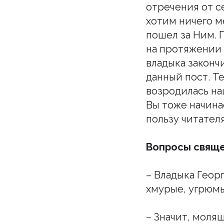
отречения от с
хотим ничего ме
пошел за Ним. 
на протяжении 
владыка закончи
данный пост. Т
возродилась на
Вы тоже начина
пользу читателя
Вопросы свящ
– Владыка Геор
хмурые, угрюм
– Значит, моля