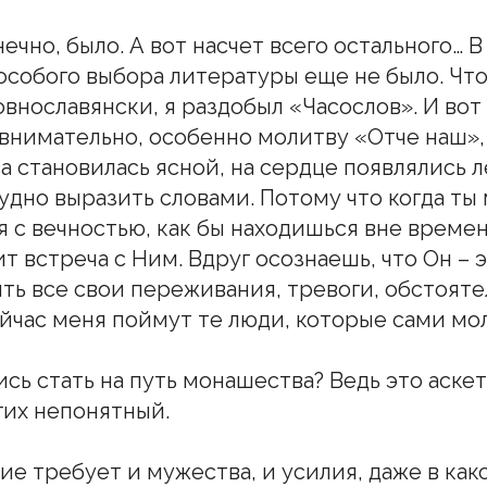
нечно, было. А вот насчет всего остального… В
особого выбора литературы еще не было. Чт
внославянски, я раздобыл «Часослов». И вот 
о внимательно, особенно молитву «Отче наш»
а становилась ясной, на сердце появлялись л
рудно выразить словами. Потому что когда ты
 с вечностью, как бы находишься вне време
т встреча с Ним. Вдруг осознаешь, что Он – э
ь все свои переживания, тревоги, обстоятел
ейчас меня поймут те люди, которые сами мо
ись стать на путь монашества? Ведь это аске
гих непонятный.
ние требует и мужества, и усилия, даже в ка