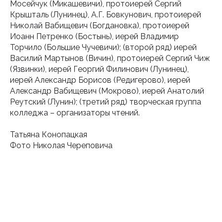
Мосейчук (Микашевичи), протоиерей Сергий
Крышталь (Лунинец), А.Г. Бовкунович, протоиерей
Николай Вабищевич (Богдановка), протоиерей
Иоанн Петренко (Бостынь), иерей Владимир
Торчило (Большие Чучевичи); (второй ряд) иерей
Василий Мартынов (Вичин), протоиерей Сергий Чиж
(Язвинки), иерей Георгий Филинович (Лунинец),
иерей Александр Борисов (Редигерово), иерей
Александр Вабищевич (Мокрово), иерей Анатолий
Реутский (Лунин); (третий ряд) творческая группа
колледжа – организаторы чтений.
Татьяна Конопацкая
Фото Николая Череповича