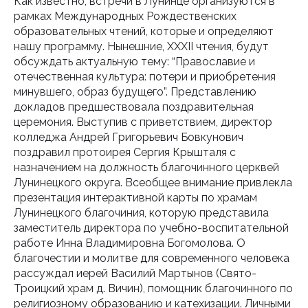
Как известно, встречи в Лунинце организуются в
рамках Международных Рождественских
образовательных чтений, которые и определяют
нашу программу. Нынешние, XXXII чтения, будут
обсуждать актуальную тему: “Православие и
отечественная культура: потери и приобретения
минувшего, образ будущего”. Представлению
докладов предшествовала поздравительная
церемония. Выступив с приветствием, директор
колледжа Андрей Григорьевич Бовкунович
поздравил протоирея Сергия Крышталя с
назначением на должность благочинного церквей
Лунинецкого округа. Всеобщее внимание привлекла
презентация интерактивной карты по храмам
Лунинецкого благочиния, которую представила
заместитель директора по учебно-воспитательной
работе Инна Владимировна Богомолова. О
благочестии и молитве для современного человека
рассуждал иерей Василий Мартынов (Свято-
Троицкий храм д. Вичин), помощник благочинного по
религиозному образованию и катехизации. Личными