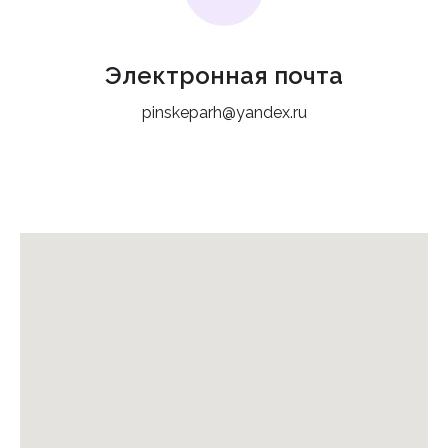
Электронная почта
pinskeparh@yandex.ru
Подпишитесь на наш
инстаграм
Будьте в курсе свежих новостей
епархии
Подписаться