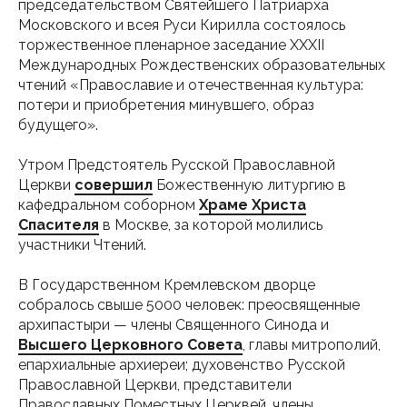
председательством Святейшего Патриарха
Московского и всея Руси Кирилла состоялось
торжественное пленарное заседание XXXII
Международных Рождественских образовательных
чтений «Православие и отечественная культура:
потери и приобретения минувшего, образ
будущего».
Утром Предстоятель Русской Православной
Церкви
совершил
Божественную литургию в
кафедральном соборном
Храме Христа
Спасителя
в Москве, за которой молились
участники Чтений.
В Государственном Кремлевском дворце
собралось свыше 5000 человек: преосвященные
архипастыри — члены Священного Синода и
Высшего Церковного Совета
, главы митрополий,
епархиальные архиереи; духовенство Русской
Православной Церкви, представители
Православных Поместных Церквей, члены