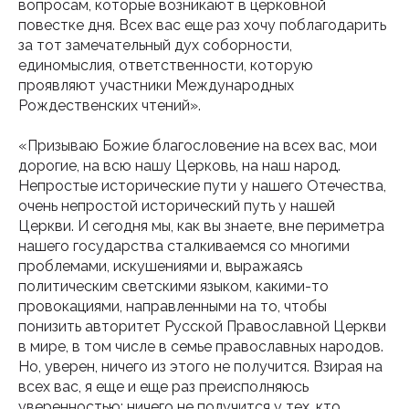
вопросам, которые возникают в церковной
повестке дня. Всех вас еще раз хочу поблагодарить
за тот замечательный дух соборности,
единомыслия, ответственности, которую
проявляют участники Международных
Рождественских чтений».
«Призываю Божие благословение на всех вас, мои
дорогие, на всю нашу Церковь, на наш народ.
Непростые исторические пути у нашего Отечества,
очень непростой исторический путь у нашей
Церкви. И сегодня мы, как вы знаете, вне периметра
Подпишитесь на наш
нашего государства сталкиваемся со многими
инстаграм
проблемами, искушениями и, выражаясь
политическим светскими языком, какими-то
провокациями, направленными на то, чтобы
Будьте в курсе свежих новостей
понизить авторитет Русской Православной Церкви
епархии
в мире, в том числе в семье православных народов.
Но, уверен, ничего из этого не получится. Взирая на
Подписаться
всех вас, я еще и еще раз преисполняюсь
уверенностью: ничего не получится у тех, кто