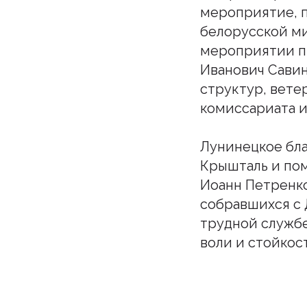
мероприятие, 
белорусской мил
мероприятии п
Иванович Савин
структур, вете
комиссариата и
Лунинецкое бл
Крышталь и по
Иоанн Петренко
собравшихся с
трудной службе
воли и стойкост
Подпи