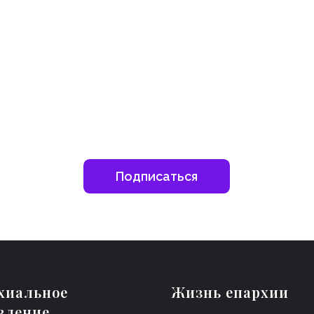
дьте в курсе свежих новостей епархии
Подписаться
хиальное
Жизнь епархии
вление