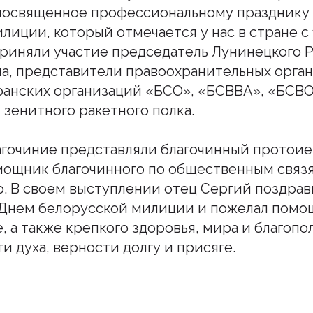
посвященное профессиональному празднику
иции, который отмечается у нас в стране с 1
риняли участие председатель Лунинецкого 
а, представители правоохранительных орган
ранских организаций «БСО», «БСВВА», «БСВО
 зенитного ракетного полка.
агочиние представляли благочинный протои
мощник благочинного по общественным связ
. В своем выступлении отец Сергий поздрав
 Днем белорусской милиции и пожелал помо
, а также крепкого здоровья, мира и благопо
и духа, верности долгу и присяге.
шитесь на наш инстаграм