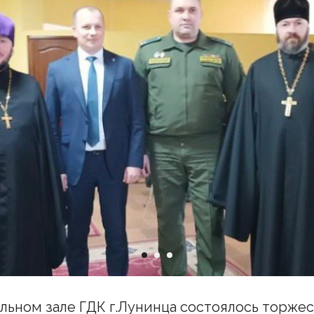
ельном зале ГДК г.Лунинца состоялось торже