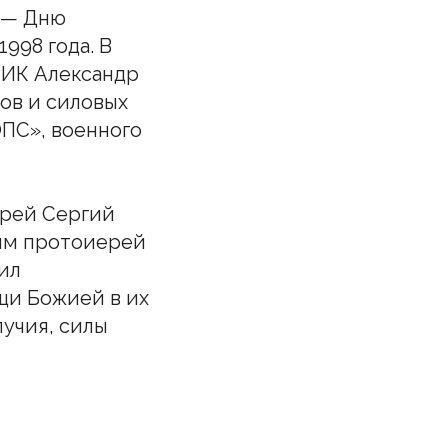
 — Дню
998 года. В
РИК Александр
ов и силовых
ПС», военного
ерей Сергий
ям протоиерей
ил
щи Божией в их
лучия, силы