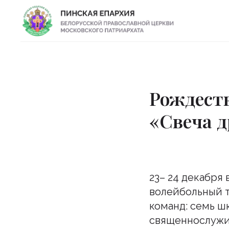
Рождест
«Свеча д
23– 24 декабря
волейбольный т
команд: семь ш
священнослужи