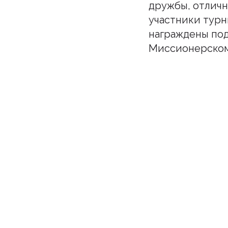
дружбы, отличн
участники турн
награждены под
Миссионерском
Подпи
Бу