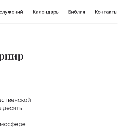
ослужений
Календарь
Библия
Контакты
урнир
дественской
а десять
тмосфере