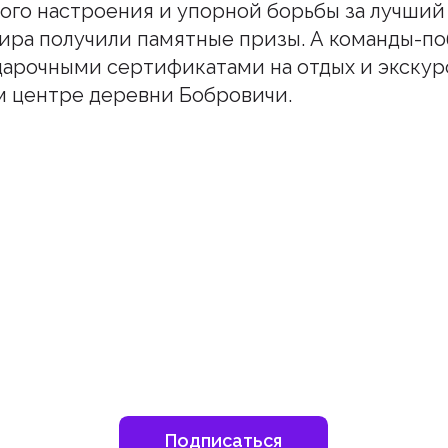
ого настроения и упорной борьбы за лучший 
ира получили памятные призы. А команды-п
арочными сертификатами на отдых и экскур
 центре деревни Бобровичи.
шитесь на наш инстаграм
дьте в курсе свежих новостей епархии
Подписаться