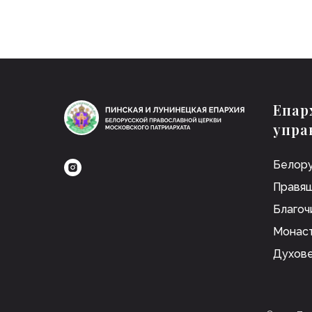
Епар
упра
Белору
Правящ
Благоч
Монас
Духов