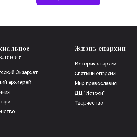
хиальное
Жизнь епархии
вление
История епархии
сский Экзархат
Святыни епархии
ий архиерей
Мир православия
иния
ДЦ "Истоки"
тыри
Творчество
енство