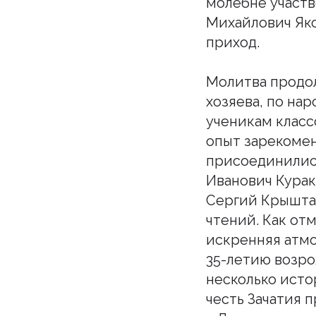
молебне участв
Михайлович Яко
приход.
Молитва продол
хозяева, по на
ученикам класс
опыт зарекомен
присоединились
Иванович Курак
Сергий Крыштал
чтений. Как от
искренняя атмо
35-летию возро
несколько исто
честь Зачатия 