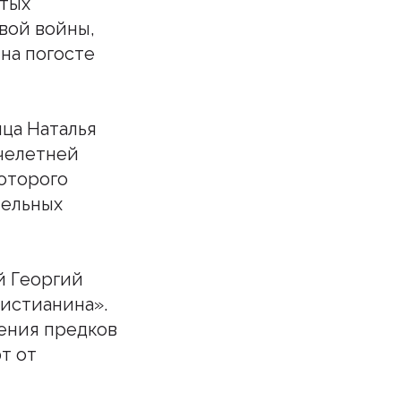
ятых
овой войны,
 на погосте
ца Наталья
ячелетней
которого
тельных
й Георгий
ристианина».
ления предков
т от