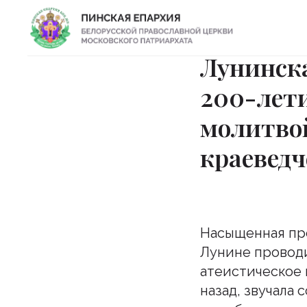
Лунинска
200-лети
молитвой
краевед
Насыщенная про
Лунине проводи
атеистическое 
назад, звучала