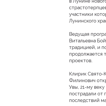
в Лунине новог
страстотерпцев
участники кото
Лунинского хра
Ведущая програ
Витальевна Бой
традицией, и п
продолжается т
проектов.
Клирик Свято-К
Филинович откр
Увы, 21-му век
Подпи
пострадали от 
последствий ма
Бу