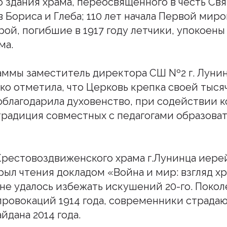
о здания храма, переосвященного в честь Св
 Бориса и Глеба; 110 лет начала Первой мир
рой, погибшие в 1917 году летчики, упокоены
ма.
ммы заместитель директора СШ Nº2 г. Лунин
ко отметила, что Церковь крепка своей тыс
облагодарила духовенство, при содействии 
радиция совместных с педагогами образова
рестовоздвиженского храма г.Лунинца иере
ыл чтения докладом «Война и мир: взгляд х
у не удалось избежать искушений 20-го. Поко
шитесь на наш инстаграм
провокаций 1914 года, современники страдаю
йдана 2014 года.
дьте в курсе свежих новостей епархии