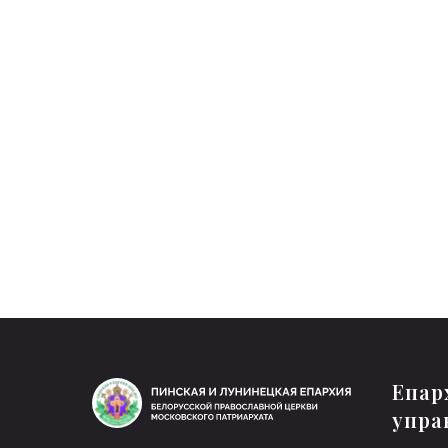
Епар
упра