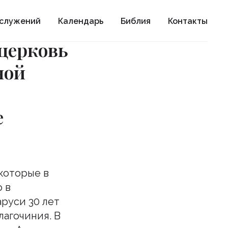
ослужений
Календарь
Библия
Контакты
церковь
ной
е
которые в
 в
руси 30 лет
лагочиния. В