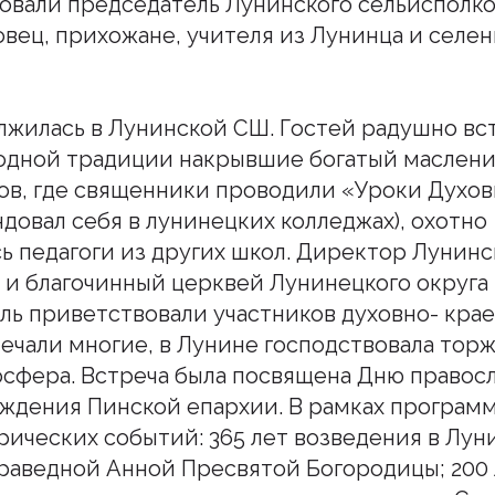
овали председатель Лунинского сельисполк
вец, прихожане, учителя из Лунинца и селен
жилась в Лунинской СШ. Гостей радушно вс
родной традиции накрывшие богатый маслени
ов, где священники проводили «Уроки Духов
довал себя в лунинецких колледжах), охотно
 педагоги из других школ. Директор Лунин
 и благочинный церквей Лунинецкого округ
ь приветствовали участников духовно- кра
мечали многие, в Лунине господствовала тор
сфера. Встреча была посвящена Дню правосл
ждения Пинской епархии. В рамках програм
рических событий: 365 лет возведения в Лун
праведной Анной Пресвятой Богородицы; 200