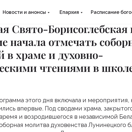
Новости и анонсы
Епархия
Расписание бог
я Свято-Борисоглебская 
е начала отмечать собор
 в храме и духовно-
ческими чтениями в школ
грамма этого дня включала и мероприятия, 
лись впервые. Под сводами храма, закрытого
время и возродившегося в независимой Бела
 соборная молитва духовенства Лунинецкого б