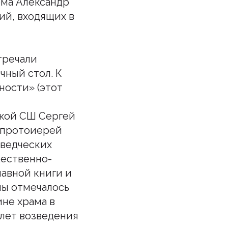
ома Александр
ий, входящих в
тречали
чный стол. К
ности» (этот
ской СШ Сергей
а протоиерей
еведческих
жественно-
авной книги и
мы отмечалось
ине храма в
 лет возведения