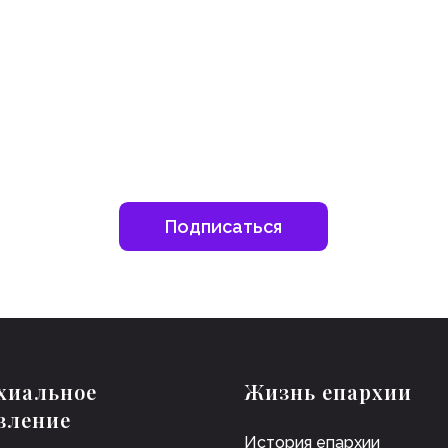
Подписаться
хиальное
Жизнь епархии
вление
История епархии