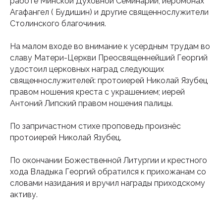
работе Минской Духовной Семинарии, иеромонах
Агафангел ( Будишин) и другие священнослужители
Столинского благочиния.
На малом входе во внимание к усердным трудам во
славу Матери-Церкви Преосвященнейший Георгий
удостоил церковных наград следующих
священнослужителей: протоиерей Николай Язубец
правом ношения креста с украшением; иерей
Антоний Липский правом ношения палицы.
По запричастном стихе проповедь произнёс
Подпишитесь на наш
протоиерей Николай Язубец.
инстаграм
По окончании Божественной Литургии и крестного
Будьте в курсе свежих новостей
хода Владыка Георгий обратился к прихожанам со
епархии
словами назидания и вручил награды приходскому
активу.
Подписаться