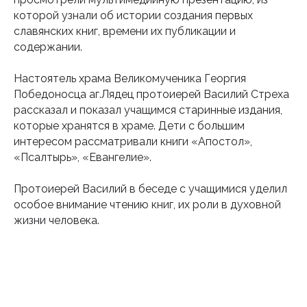
которой узнали об истории создания первых
славянских книг, времени их публикации и
содержании.
Настоятель храма Великомученика Георгия
Победоносца аг.Лядец протоиерей Василий Стреха
рассказал и показал учащимся старинные издания,
которые хранятся в храме. Дети с большим
Подпишитесь на наш
интересом рассматривали книги «Апостол»,
«Псалтырь», «Евангелие».
инстаграм
Протоиерей Василий в беседе с учащимися уделил
Будьте в курсе свежих новостей
особое внимание чтению книг, их роли в духовной
епархии
жизни человека.
Подписаться