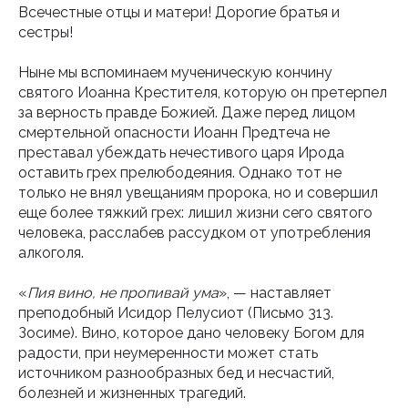
Всечестные отцы и матери! Дорогие братья и
сестры!
Ныне мы вспоминаем мученическую кончину
святого Иоанна Крестителя, которую он претерпел
за верность правде Божией. Даже перед лицом
смертельной опасности Иоанн Предтеча не
преставал убеждать нечестивого царя Ирода
оставить грех прелюбодеяния. Однако тот не
только не внял увещаниям пророка, но и совершил
еще более тяжкий грех: лишил жизни сего святого
человека, расслабев рассудком от употребления
алкоголя.
«
Пия вино, не пропивай ума
», — наставляет
преподобный Исидор Пелусиот (Письмо 313.
Зосиме). Вино, которое дано человеку Богом для
радости, при неумеренности может стать
источником разнообразных бед и несчастий,
болезней и жизненных трагедий.