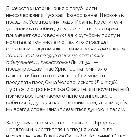
В качестве напоминания о пагубности
невоздержания Русская Православная Церковь в
праздник Усекновения главы Иоанна Крестителя
установила особый День трезвости, в который
призывает своих верных чад к сугубому посту и
молитве, в том числе и о тех, кто страждет
страшным недугом алкоголизма. «
Смотрите же за
собою, чтобы сердца ваши не отягчались
объядением и пьянством
» (Лк. 21,34), —
предупреждает нас Христос, напоминая о
важности быть готовыми в любой момент
предстать пред Сына Человеческого (Лк. 21:36).
Пусть эти строгие слова Спасителя и поучительный
пример воспоминаемого ныне евангельского
события будут для нас полезным назиданием, дабы
мы всегда стремились трезвиться душою и телом.
Заступничеством честного славного Пророка,
Предтечи и Крестителя Господня Иоанна да
ниспошлет нам Владыка Святый и Истинный (Откр.