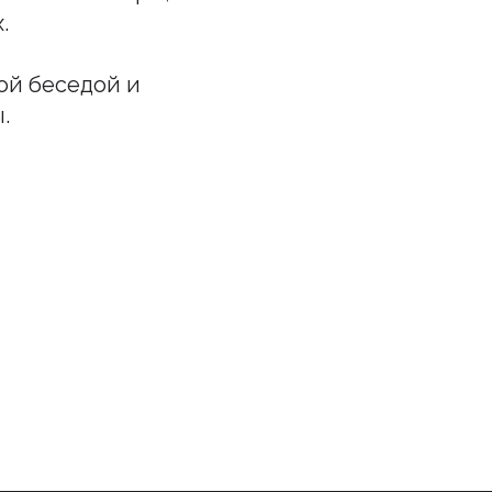
.
ой беседой и
.