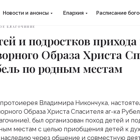
Новости и анонсы
Епархия
Расписание бог
ОЕ БЛАГОЧИНИЕ
тей и подростков прихода
ворного Образа Христа С
бель по родным местам
протоиерея Владимира Никончука, настояте
орного Образа Христа Спасителя аг-ка Рубел
агочиние), был организован поход детей и п
ным местам с целью приобщения детей к ду
наследию через общение и совместную деят