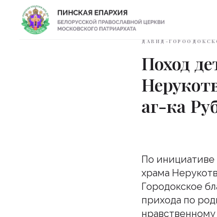
ДАВИД-ГОРООДОКСК
Поход де
Нерукот
аг-ка Ру
По инициативе 
храма Нерукотв
Городокское бл
прихода по род
нравственному 