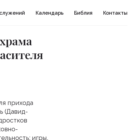
ослужений
Календарь
Библия
Контакты
 храма
пасителя
ля прихода
ь (Давид-
одростков
ховно-
ельность: игры,