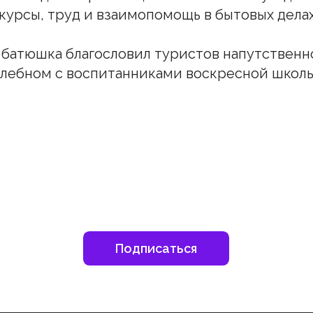
курсы, труд и взаимопомощь в бытовых делах
батюшка благословил туристов напутственн
лебном с воспитанниками воскресной школы
шитесь на наш инстаграм
дьте в курсе свежих новостей епархии
Подписаться