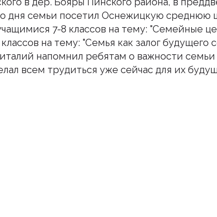
кого в дер. Бояры Пинского района, в предд
о дня семьи посетил Оснежицкую среднюю 
учащимися 7-8 классов на тему: "Семейные це
 классов на тему: "Семья как залог будущего
 Виталий напомнил ребятам о важности семьи
елал всем трудиться уже сейчас для их буду
шитесь на наш инстаграм
дьте в курсе свежих новостей епархии
Подписаться