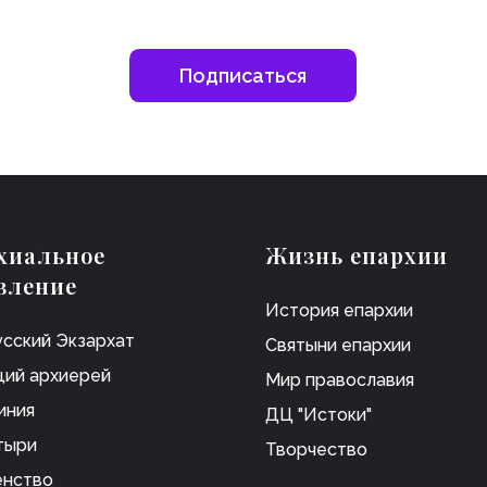
хиальное
Жизнь епархии
вление
История епархии
сский Экзархат
Святыни епархии
ий архиерей
Мир православия
иния
ДЦ "Истоки"
тыри
Творчество
енство