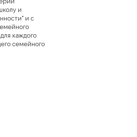
верии
школу и
нности" и с
 семейного
 для каждого
щего семейного