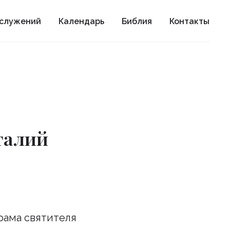
ослужений
Календарь
Библия
Контакты
талий
храма святителя