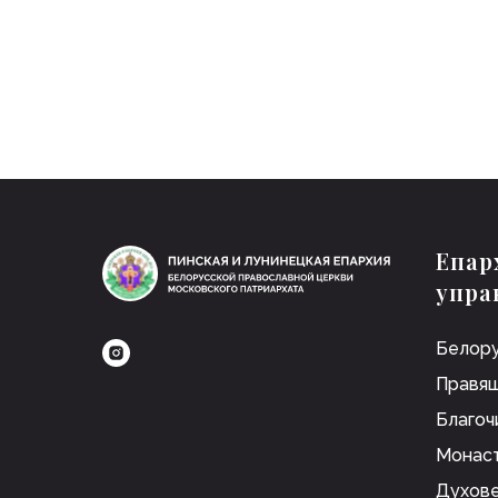
Епар
упра
Белору
Правящ
Благоч
Монас
Духов