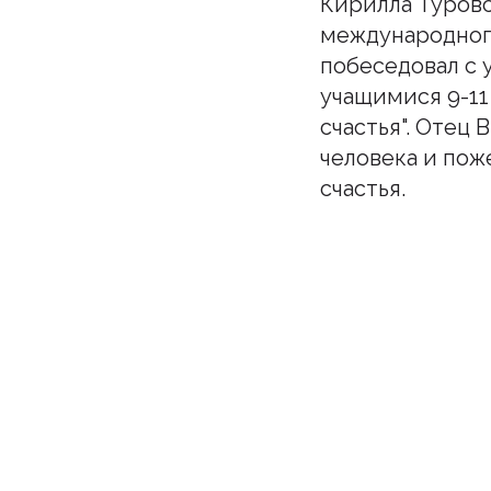
Кирилла Туровс
международног
побеседовал с 
учащимися 9-11
счастья". Отец
человека и пож
счастья.
Подпи
Бу