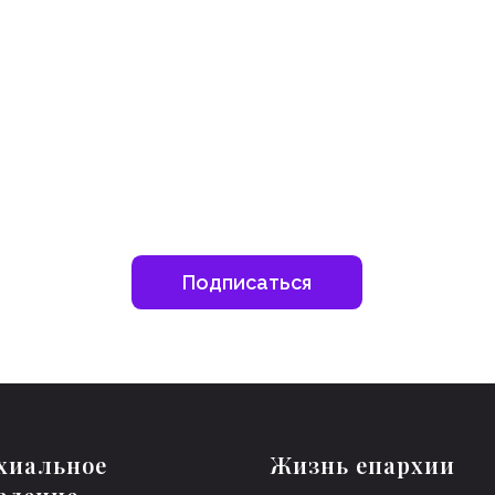
шитесь на наш инстаграм
дьте в курсе свежих новостей епархии
Подписаться
хиальное
Жизнь епархии