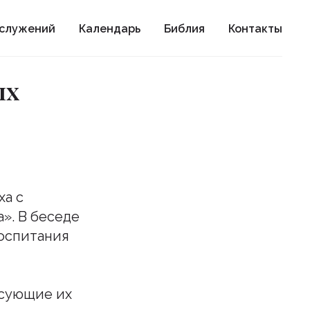
ослужений
Календарь
Библия
Контакты
ых
ха с
а». В беседе
оспитания
есующие их