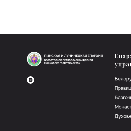
Епар
упра
Белору
Правящ
Благоч
Монас
Духов