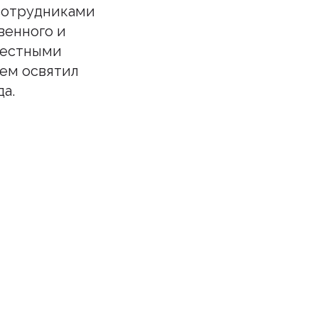
 сотрудниками
венного и
местными
тем освятил
а.