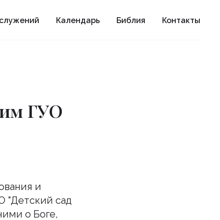
ослужений
Календарь
Библия
Контакты
гим ГУО
ования и
О "Детский сад
ними о Боге,