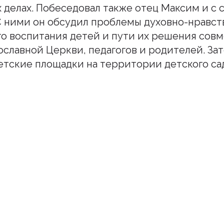
 делах. Побеседовал также отец Максим и с
 С ними он обсудил проблемы духовно-нравст
го воспитания детей и пути их решения сов
славной Церкви, педагогов и родителей. За
тские площадки на территории детского сад
шитесь на наш инстаграм
дьте в курсе свежих новостей епархии
Подписаться