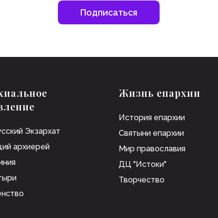
хиальное
Жизнь епархии
вление
История епархии
сский Экзархат
Святыни епархии
ий архиерей
Мир православия
иния
ДЦ "Истоки"
тыри
Творчество
енство