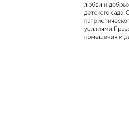
любви и добрых
детского сада.
патриотическо
усилиями Право
помещения и де
Подпи
Бу