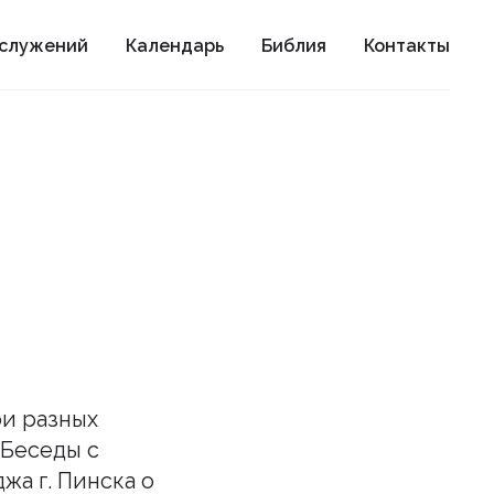
ослужений
Календарь
Библия
Контакты
ри разных
 Беседы с
а г. Пинска о