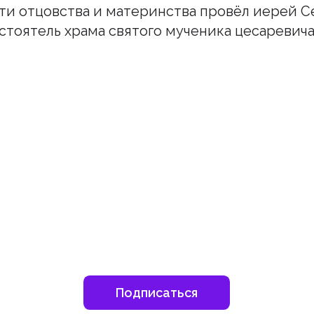
ти отцовства и материнства провёл иерей С
стоятель храма святого мученика цесаревича 
шитесь на наш инстаграм
дьте в курсе свежих новостей епархии
Подписаться