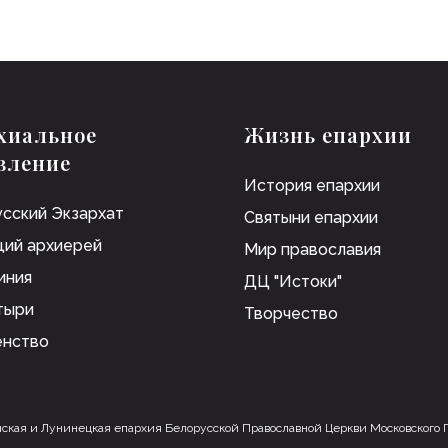
хиальное
Жизнь епархии
вление
История епархии
сский Экзархат
Святыни епархии
ий архиерей
Мир православия
иния
ДЦ "Истоки"
тыри
Творчество
енство
ская и Лунинецкая епархия Белорусской Православной Церкви Московского 