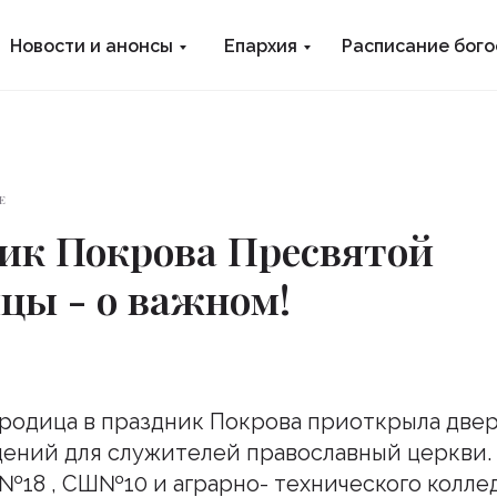
Новости и анонсы
Епархия
Расписание бог
Е
ник Покрова Пресвятой
цы - о важном!
родица в праздник Покрова приоткрыла две
ений для служителей православный церкви.
18 , СШ№10 и аграрно- технического колледж