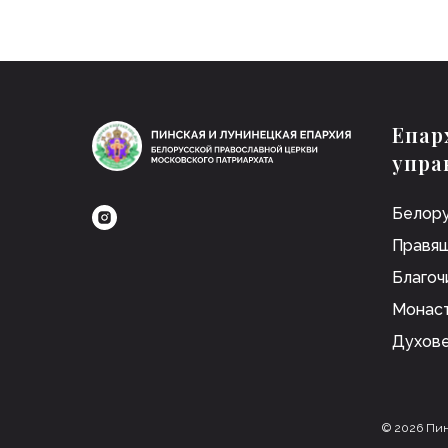
Епар
упра
Белору
Правящ
Благоч
Монас
Духов
© 2026 Пин