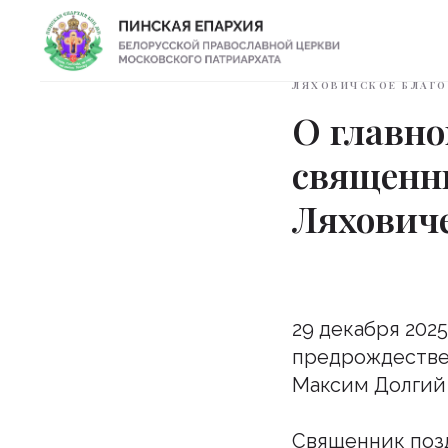
ЛЯХОВИЧСКОЕ БЛАГ
О главно
священн
Ляхович
29 декабря 202
предрождествен
Максим Долгий 
Священник позд