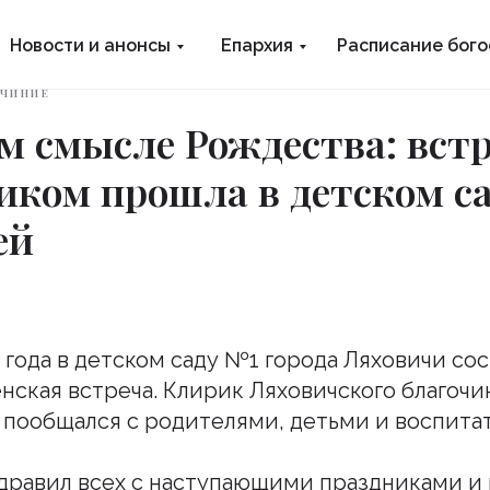
Новости и анонсы
Епархия
Расписание бог
ОЧИНИЕ
м смысле Рождества: встр
иком прошла в детском с
ей
5 года в детском саду №1 города Ляховичи со
ская встреча. Клирик Ляховичского благоч
пообщался с родителями, детьми и воспита
равил всех с наступающими праздниками и 