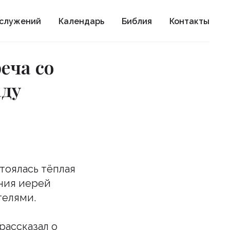
ослужений
Календарь
Библия
Контакты
еча со
аду
стоялась тёплая
иния иерей
телями.
рассказал о