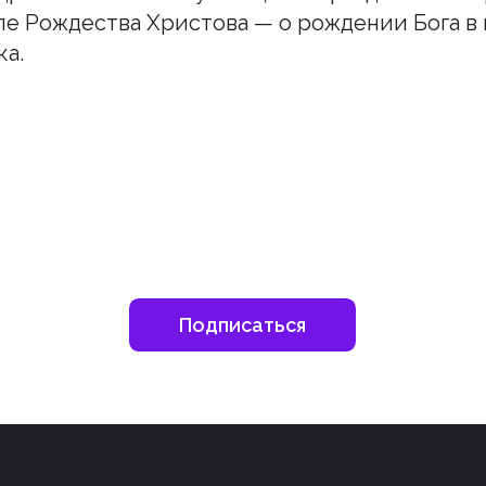
е Рождества Христова — о рождении Бога в 
ка.
шитесь на наш инстаграм
дьте в курсе свежих новостей епархии
Подписаться