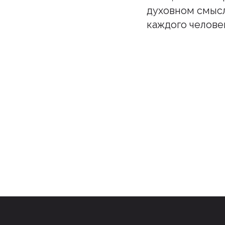
духовном смысл
каждого челове
Подпи
Бу