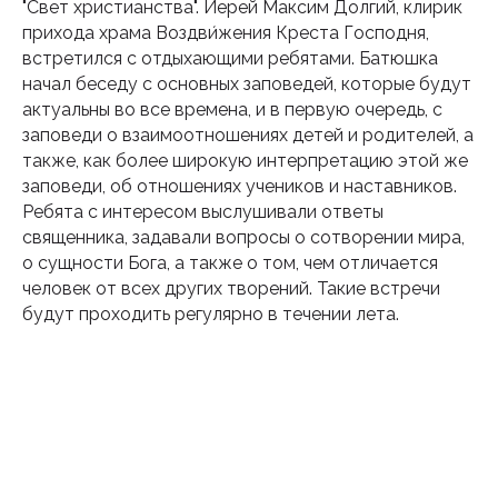
"Свет христианства". Иерей Максим Долгий, клирик
прихода храма Воздви́жения Креста Господня,
встретился с отдыхающими ребятами. Батюшка
начал беседу с основных заповедей, которые будут
актуальны во все времена, и в первую очередь, с
заповеди о взаимоотношениях детей и родителей, а
также, как более широкую интерпретацию этой же
заповеди, об отношениях учеников и наставников.
Подпишитесь на наш
Ребята с интересом выслушивали ответы
инстаграм
священника, задавали вопросы о сотворении мира,
о сущности Бога, а также о том, чем отличается
Будьте в курсе свежих новостей
человек от всех других творений. Такие встречи
епархии
будут проходить регулярно в течении лета.
Подписаться