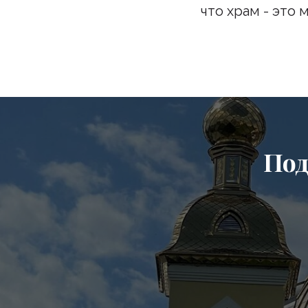
что храм - это 
Подпи
Бу