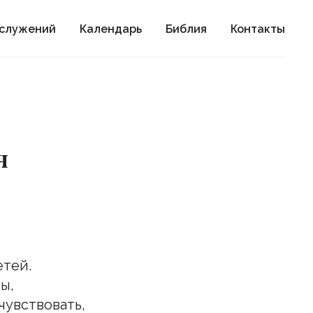
ослужений
Календарь
Библия
Контакты
я
етей.
ы,
чувствовать,