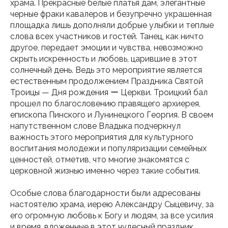
храма. Прекрасные белые платья дам, элегантные
черные фраки кавалеров и безупречно украшенная
площадка лишь дополняли добрые улыбки и теплые
слова всех участников и гостей. Танец, как ничто
другое, передает эмоции и чувства, невозможно
скрыть искренность и любовь, царившие в этот
солнечный день. Ведь это мероприятие является
естественным продолжением Праздника Святой
Троицы — Дня рождения ー Церкви. Троицкий бал
прошел по благословению правящего архиерея,
епископа Пинского и Лунинецкого Георгия. В своем
напутственном слове Владыка подчеркнул
важность этого мероприятия для культурного
воспитания молодежи и популяризации семейных
ценностей, отметив, что многие знакомятся с
церковной жизнью именно через такие события.
Особые слова благодарности были адресованы
настоятелю храма, иерею Александру Сыцевичу, за
его огромную любовь к Богу и людям, за все усилия
и время, вложенные в этот чудесный праздник.