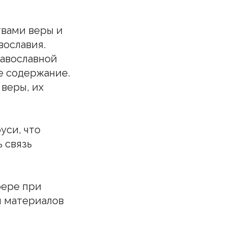
твами веры и
вославия.
равославной
е содержание.
веры, их
уси, что
 связь
фере при
ы материалов