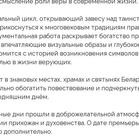
смысление роли веры в современной жизни.
альный цикл, открывающий завесу над таинс
рикоснуться к многовековым традициям пра
ументальная работа раскрывает богатство п
 впечатляющие визуальные образы и глубоко
омится с историей возникновения символов 
лью в жизни верующих.
 в знаковых местах, храмах и святынях Белар
льно обогатить повествование и подчеркнуть
годняшним днём.
ные дни прошли в доброжелательной атмос
ии прихожан и духовенства. О дате премьер
о дополнительно.