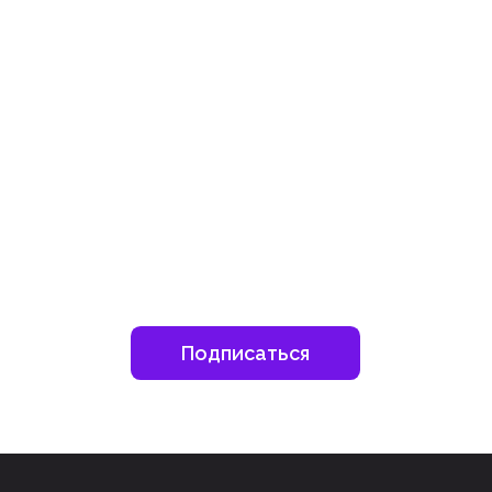
шитесь на наш инстаграм
дьте в курсе свежих новостей епархии
Подписаться