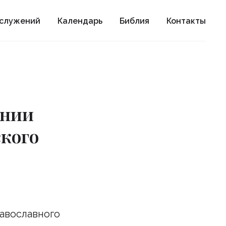
ослужений
Календарь
Библия
Контакты
инии
кого
авославного