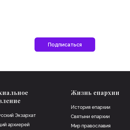
Подписаться
хиальное
Жизнь епархии
вление
История епархии
сский Экзархат
Святыни епархии
ий архиерей
Мир православия