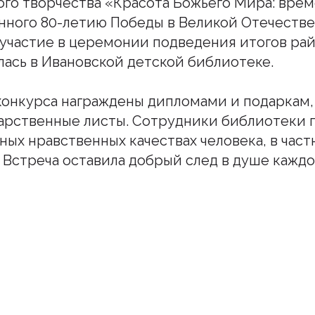
ого творчества «Красота Божьего Мира: вре
нного 80-летию Победы в Великой Отечестве
участие в церемонии подведения итогов рай
лась в Ивановской детской библиотеке.
конкурса награждены дипломами и подаркам,
арственные листы. Сотрудники библиотеки 
ных нравственных качествах человека, в част
 Встреча оставила добрый след в душе каждо
шитесь на наш инстаграм
дьте в курсе свежих новостей епархии