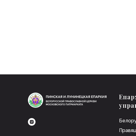
Епар
упра
Белору
Правящ