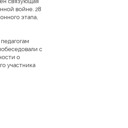
мен связующая
нной войне. 28
онного этапа,
 педагогам
побеседовали с
ности о
го участника