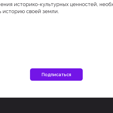
нения историко-культурных ценностей, нео
ь историю своей земли.
шитесь на наш инстаграм
дьте в курсе свежих новостей епархии
Подписаться