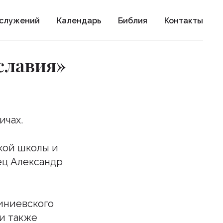
ослужений
Календарь
Библия
Контакты
славия»
ичах.
кой школы и
ец Александр
иниевского
и также