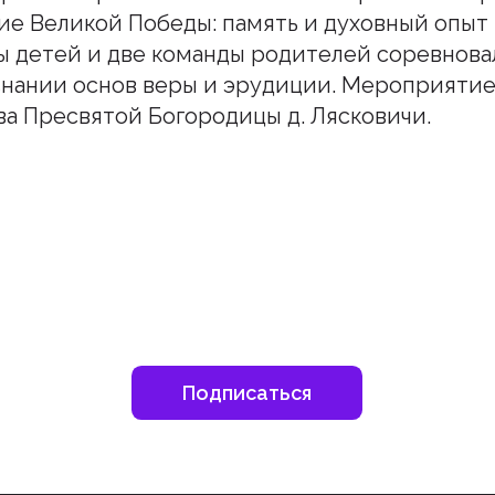
ие Великой Победы: память и духовный опыт
 детей и две команды родителей соревнова
знании основ веры и эрудиции. Мероприяти
а Пресвятой Богородицы д. Лясковичи.
шитесь на наш инстаграм
дьте в курсе свежих новостей епархии
Подписаться