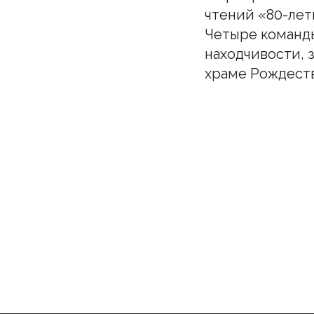
чтений «80-лет
Четыре команды
находчивости, 
храме Рождеств
Подпи
Бу