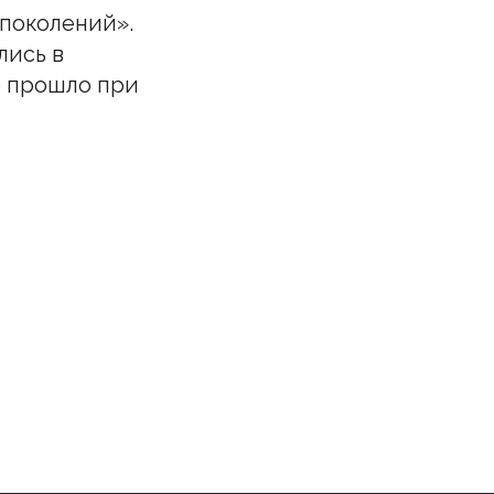
 поколений».
лись в
е прошло при