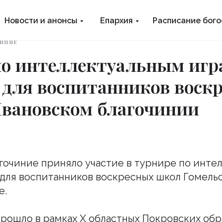
Новости и анонсы
Епархия
Расписание бог
ИНИЕ
по интеллектуальным игр
 для воспитанников воск
Ивановском благочинии
гочиние приняло участие в турнире по инте
для воспитанников воскресных школ Гомельс
е.
рошло в рамках Х областных Покровских обр