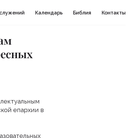
ослужений
Календарь
Библия
Контакты
ам
ресных
ллектуальным
кой епархии в
азовательных