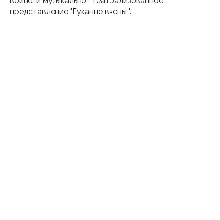
войне" и музыкально- театрализованное
представление "Гуканне вясны ".