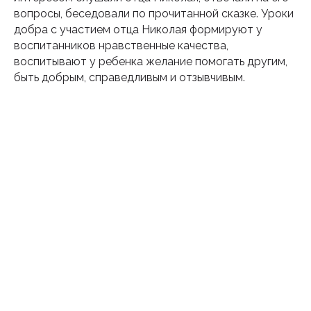
вопросы, беседовали по прочитанной сказке. Уроки
добра с участием отца Николая формируют у
Подпишитесь на наш
воспитанников нравственные качества,
инстаграм
воспитывают у ребенка желание помогать другим,
быть добрым, справедливым и отзывчивым.
Будьте в курсе свежих новостей
епархии
Подписаться