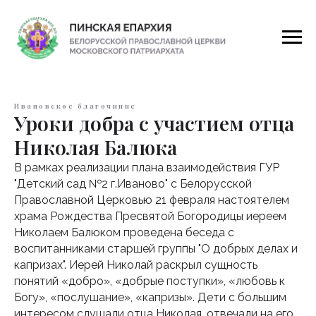
Ивановское благочиние
Уроки добра с участием отца
Николая Балюка
В рамках реализации плана взаимодействия ГУР
"Детский сад №2 г.Иваново" с Белорусской
Православной Церковью 21 февраля настоятелем
храма Рождества Пресвятой Богородицы иереем
Николаем Балюком проведена беседа с
воспитанниками старшей группы "О добрых делах и
капризах". Иерей Николай раскрыл сущность
понятий «добро», «добрые поступки», «любовь к
Богу», «послушание», «капризы». Дети с большим
интересом слушали отца Николая, отвечали на его