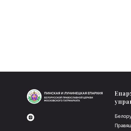
Епар
упра
Белору
Правящ