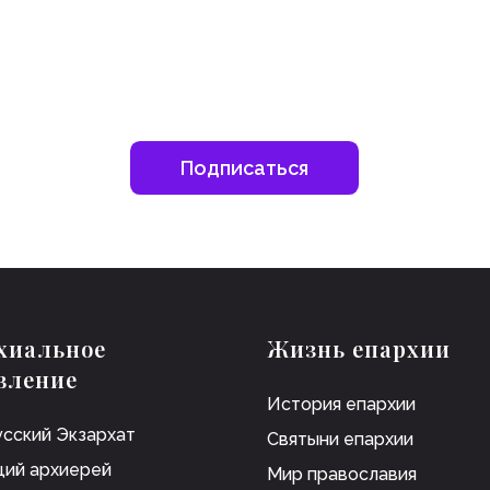
хиальное
Жизнь епархии
вление
История епархии
сский Экзархат
Святыни епархии
ий архиерей
Мир православия