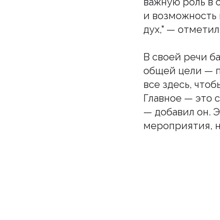
важную роль в 
и возможность 
дух," — отметил
В своей речи б
общей цели — п
все здесь, чтоб
Главное — это 
— добавил он. 
мероприятия, 
Подпи
Бу