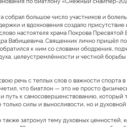
нования по биатлону «Снежный снайпер-202
а собрал большое число участников и болел
держки и вдохновения создало присутствие 
слово настоятеля храма Покрова Пресвятой
ра Вабищевича. Священник лично пришёл по
обратился к ним со словами ободрения, под
духа, целеустремлённости и честной борьбы
свою речь с теплых слов о важности спорта в
тметил, что биатлон — это не просто физичес
 и путь к самосовершенствованию, который 
 только силы и выносливости, но и духовной
 также затронул тему духовных ценностей, 