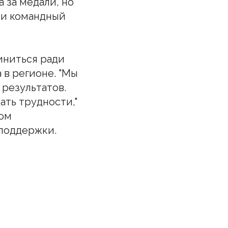
 за медали, но
 и командный
иниться ради
в регионе. "Мы
 результатов.
ать трудности,"
ном
поддержки.