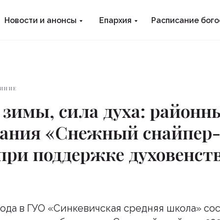
Новости и анонсы
Епархия
Расписание бог
ИНИЕ
зимы, сила духа: районн
вания «Снежный снайпер
при поддержке духовенст
 года в ГУО «Синкевичская средняя школа» со