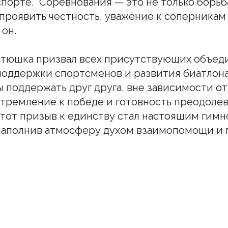
спорте. "Соревнования — это не только борьба
проявить честность, уважение к соперникам
 он.
атюшка призвал всех присутствующих объед
оддержки спортсменов и развития биатлона 
ы поддержать друг друга, вне зависимости от
стремление к победе и готовность преодолев
Этот призыв к единству стал настоящим гим
наполнив атмосферу духом взаимопомощи и 
шитесь на наш инстаграм
дьте в курсе свежих новостей епархии
Подписаться