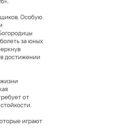
6».
ьщиков. Особую
и
 Богородицы
болеть за юных
черкнув
 в достижении
 жизни
кая
требует от
 стойкости.
которые играют