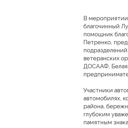
В мероприятии 
благочинный Л
помощник благ
Петренко, пред
подразделений
ветеранских о
ДОСААФ, Белая 
предпринимате
Участники авто
автомобилях, к
района, бережн
глубоким уваже
памятным знака