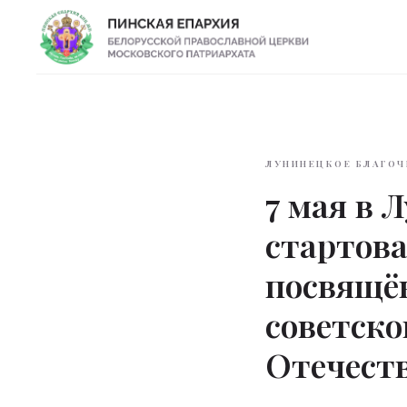
ЛУНИНЕЦКОЕ БЛАГОЧ
7 мая в 
стартова
посвящё
советско
Отечест