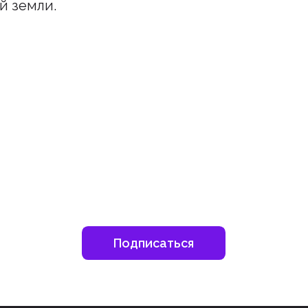
й земли.
шитесь на наш инстаграм
дьте в курсе свежих новостей епархии
Подписаться