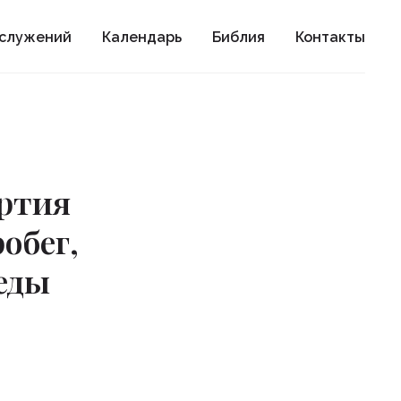
ослужений
Календарь
Библия
Контакты
ертия
обег,
еды