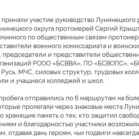
приняли участие руководство Лунинецкого 
унинецкого округа протоиерей Сергий Крышт
очинного по общественным связям протоиер
ставители военного комиссариата и воински
, председатели и представители обществен
рганизаций РООО «БСВВА», ПО «БСВОПС», «Б
Русь, МЧС, силовых структур, трудовых колл
ли и учащиеся колледжей и школ.
пробега отправились по 6 маршрутам на боле
оторые пролегали через знаковые места Лун
о хранящие память о тех, кто защитил свобод
нием и благодарностью участники возложил
м, отдавая дань героям, чьи подвиги навсегда