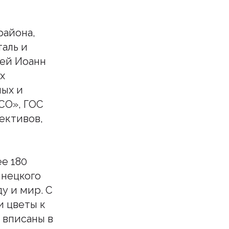
района,
аль и
ей Иоанн
х
ных и
СО», ГОС
ективов,
е 180
инецкого
у и мир. С
и цветы к
 вписаны в