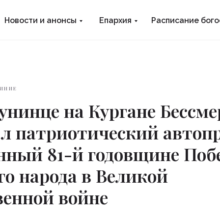
Новости и анонсы
Епархия
Расписание бог
ИНИЕ
Лунинце на Кургане Бессм
л патриотический автопр
нный 81-й годовщине Поб
го народа в Великой
венной войне