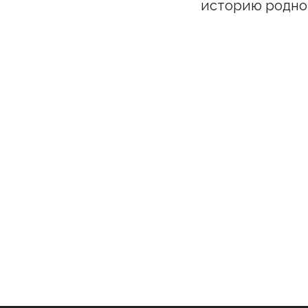
историю родно
Подпи
Бу