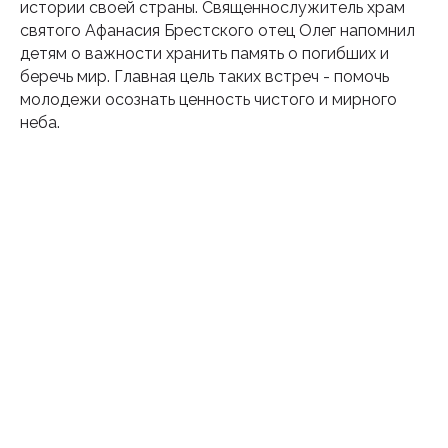
истории своей страны. Священнослужитель храм
святого Афанасия Брестского отец Олег напомнил
детям о важности хранить память о погибших и
Подпишитесь на наш
беречь мир. Главная цель таких встреч - помочь
инстаграм
молодежи осознать ценность чистого и мирного
неба.
Будьте в курсе свежих новостей
епархии
Подписаться