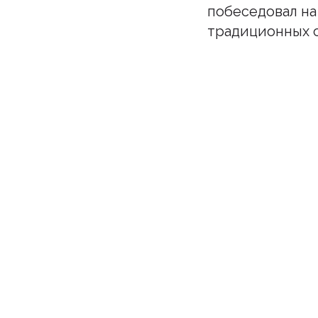
побеседовал на
традиционных 
Подпи
Бу