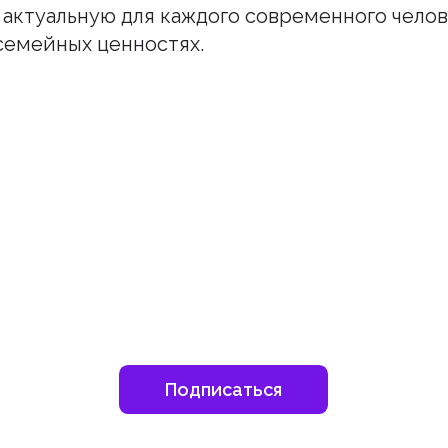
 актуальную для каждого современного челов
семейных ценностях.
шитесь на наш инстаграм
дьте в курсе свежих новостей епархии
Подписаться