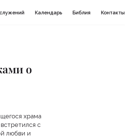
ослужений
Календарь
Библия
Контакты
ками о
ящегося храма
 встретился с
й любви и