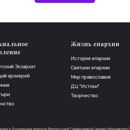
хиальное
Жизнь епархии
вление
История епархии
сский Экзархат
Святыни епархии
ий архиерей
Мир православия
иния
ДЦ "Истоки"
тыри
Творчество
енство
ская и Лунинецкая епархия Белорусской Православной Церкви Московского 