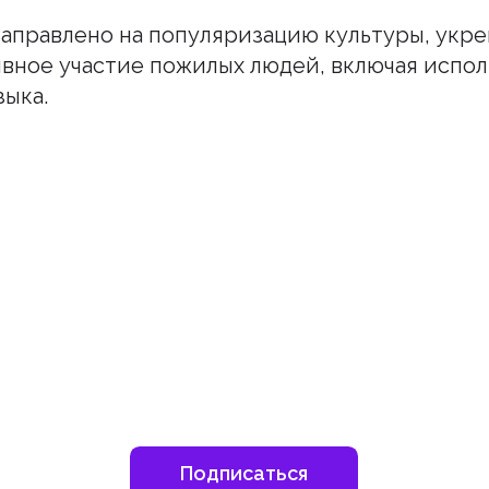
правлено на популяризацию культуры, укре
вное участие пожилых людей, включая испо
зыка.
шитесь на наш инстаграм
дьте в курсе свежих новостей епархии
Подписаться