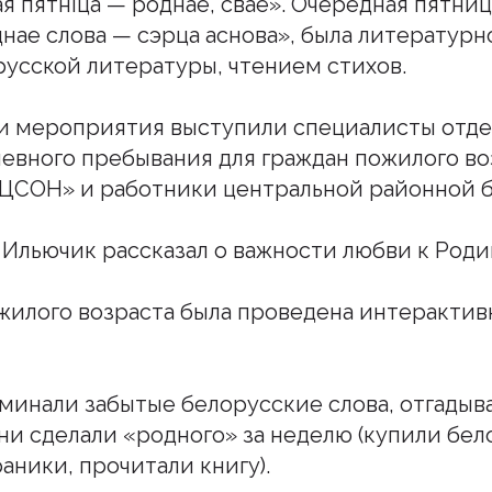
я пятніца — роднае, сваё». Очередная пятниц
нае слова — сэрца аснова», была литературн
усской литературы, чтением стихов.
и мероприятия выступили специалисты отд
евного пребывания для граждан пожилого во
ЦСОН» и работники центральной районной 
Ильючик рассказал о важности любви к Роди
жилого возраста была проведена интерактив
минали забытые белорусские слова, отгадыва
они сделали «родного» за неделю (купили бел
аники, прочитали книгу).