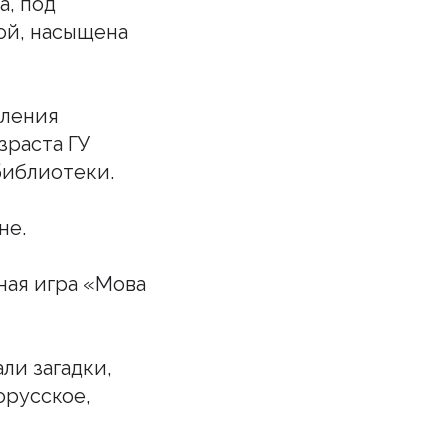
а, под
ой, насыщена
еления
зраста ГУ
библиотеки.
не.
ная игра «Мова
ли загадки,
орусское,