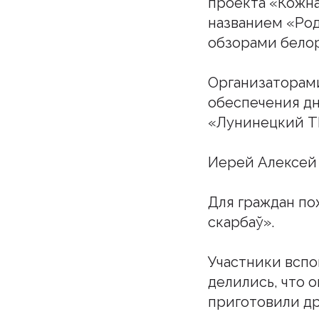
проекта «Кожна
названием «Род
обзорами белор
Организаторам
обеспечения дн
«Лунинецкий Т
Иерей Алексей 
Для граждан по
скарбаў».
Участники вспо
делились, что 
приготовили др