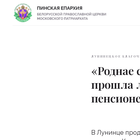
ЛУНИНЕЦКОЕ БЛАГОЧ
«Роднае 
прошла 
пенсион
В Лунинце про