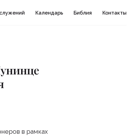
ослужений
Календарь
Библия
Контакты
Лунинце
я
неров в рамках