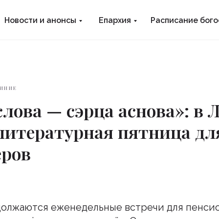
Новости и анонсы
Епархия
Расписание бог
ИНИЕ
слова — сэрца аснова»: в 
литературная пятница дл
еров
должаются еженедельные встречи для пенсио