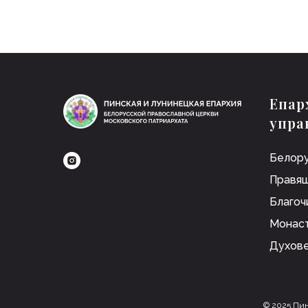
Епар
упра
Белору
Правящ
Благоч
Монас
Духов
© 2025 Пин