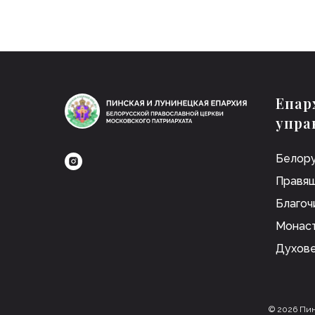
Епар
упра
Белору
Правящ
Благоч
Монас
Духов
© 2026 Пин