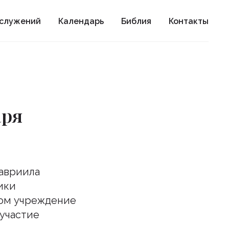
ослужений
Календарь
Библия
Контакты
аря
Гавриила
ики
ном учреждение
 участие