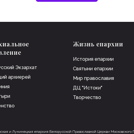
хиальное
Жизнь епархии
вление
История епархии
сский Экзархат
Святыни епархии
ий архиерей
Мир православия
иния
ДЦ "Истоки"
тыри
Творчество
енство
ская и Лунинецкая епархия Белорусской Православной Церкви Московского 