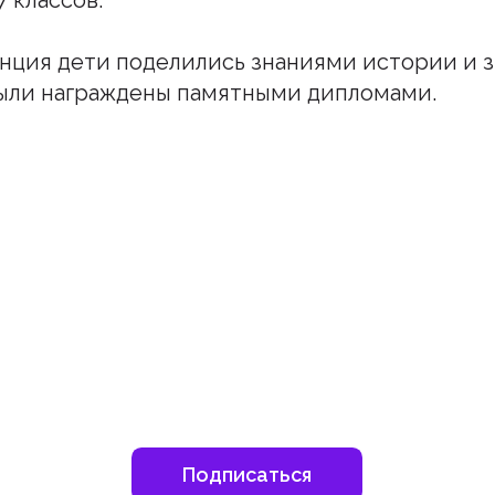
7 классов.
нция дети поделились знаниями истории и 
были награждены памятными дипломами.
шитесь на наш инстаграм
дьте в курсе свежих новостей епархии
Подписаться