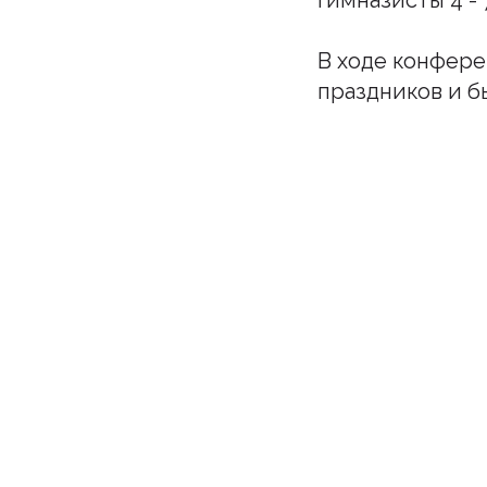
гимназисты 4 - 
В ходе конфере
праздников и 
Подпи
Бу