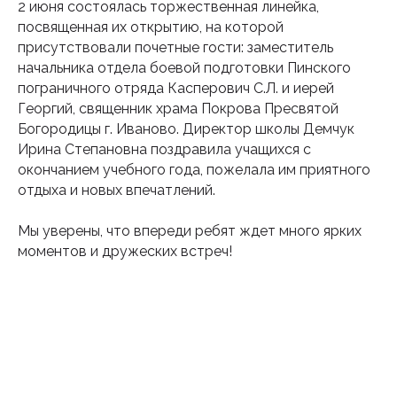
2 июня состоялась торжественная линейка,
посвященная их открытию, на которой
присутствовали почетные гости: заместитель
начальника отдела боевой подготовки Пинского
пограничного отряда Касперович С.Л. и иерей
Георгий, священник храма Покрова Пресвятой
Богородицы г. Иваново. Директор школы Демчук
Ирина Степановна поздравила учащихся с
Подпишитесь на наш
окончанием учебного года, пожелала им приятного
инстаграм
отдыха и новых впечатлений.
Будьте в курсе свежих новостей
Мы уверены, что впереди ребят ждет много ярких
епархии
моментов и дружеских встреч!
Подписаться