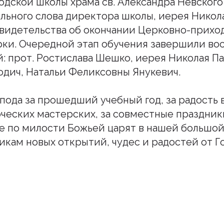
дской школы храма св. Александра Невского 
льного слова директора школы, иерея Никол
видетельства об окончании Церковно-прихо
ки. Очередной этап обучения завершили во
: прот. Ростислава Шешко, иерея Николая П
дич, Натальи Феликсовны Янукевич.
пода за прошедший учебный год, за радость 
рческих мастерских, за совместные праздники
е по милости Божьей царят в нашей большой
кам новых открытий, чудес и радостей от Г
шитесь на наш инстаграм
дьте в курсе свежих новостей епархии