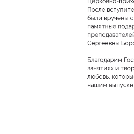
Церковно-прихо
После вступите
были вручены с
памятные подар
преподавателей
Сергеевны Боро
Благодарим Гос
занятиях и тво
любовь, которы
нашим выпускни
Подпи
Бу