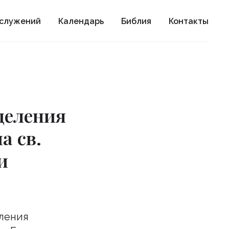
ослужений
Календарь
Библия
Контакты
деления
а св.
и
еления