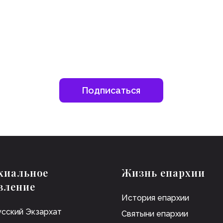
Подписаться
хиальное
Жизнь епархии
вление
История епархии
сский Экзархат
Святыни епархии