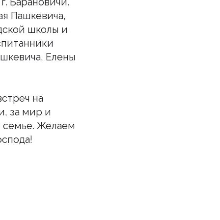
г. Барановичи.
ая Пашкевича,
дской школы и
спитанники
ашкевича, Елены
встреч на
, за мир и
 семье. Желаем
оспода!