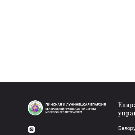
Епар
упра
Белору