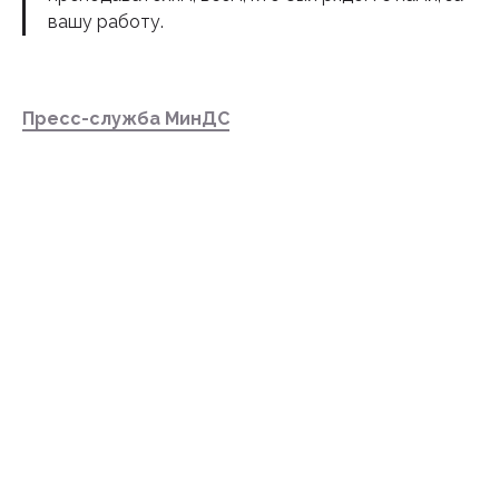
вашу работу.
Пресс-служба МинДС
Подпишитесь на наш
инстаграм
Будьте в курсе свежих новостей
епархии
Подписаться