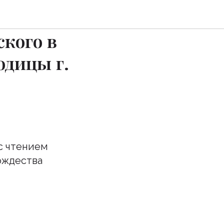
кого
ского в
одицы г.
с чтением
ождества