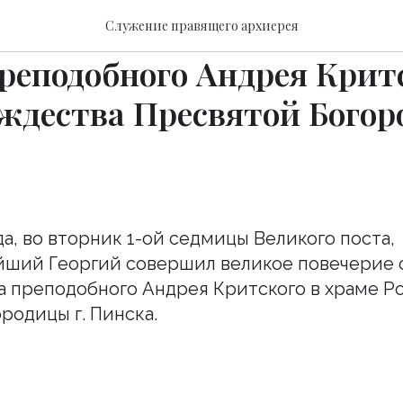
повечерие с чтением Вели
Служение правящего архиерея
реподобного Андрея Крит
ждества Пресвятой Богор
да, во вторник 1-ой седмицы Великого поста,
ший Георгий совершил великое повечерие 
а преподобного Андрея Критского в храме Р
родицы г. Пинска.