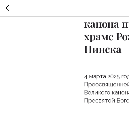
Великое 
канона п
храме Ро
Пинска
4 марта 2025 го
Преосвященней
Великого канон
Пресвятой Бого