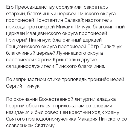
Его Преосвященству сослужили: секретарь
епархии, благочинный церквей Пинского округа
протоиерей Константин Балакай; настоятель
прихода протоиерей Михаил Пинчук; благочиннный
церквей Ивацевичского округа протоиерей
Григорий Пилипчук; благочинный церквей
Ганцевичского округа протоиерей Пётр Пилипчук;
благочинный церквей Лунинецкого округа
протоиерей Сергий Крышталь и другие
священнослужители Пинского благочиния.
По запричастном стихе проповедь произнёс иерей
Сергий Пинчук.
По окончании Божественной литургии владыка
Георгий обратился к прихожанам со словами
назидания и был совершен крестный ход к храму
Святого преподобномученика Макария Пинского со
славлением Святому.