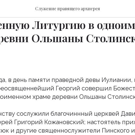
щеннейший Георгий сове
Служение правящего архиерея
енную Литургию в однои
еревни Ольшаны Столинс
ода, в день памяти праведной девы Иулиании,
реосвященнейший Георгий совершил Божес
ноименном храме деревни Ольшаны Столинск
нству сослужили благочиннный церквей Дави
ерей Григорий Кожановский; настоятель при
юк и другие священнослужители Пинского и