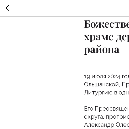
Преосвя
Божеств
храме д
района
19 июля 2024 г
Ольшанской, П
Литургию в од
Его Преосвяще
округа, протои
Александр Олес