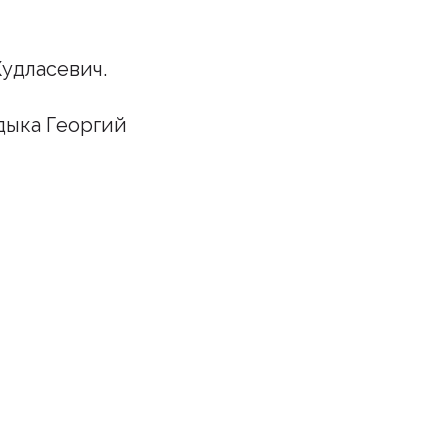
удласевич.
дыка Георгий