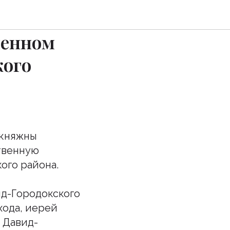
ршил
менном
кого
 княжны
твенную
ого района.
д-Городокского
хода, иерей
 Давид-