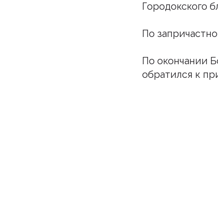
Городокского б
По запричастно
По окончании Б
обратился к пр