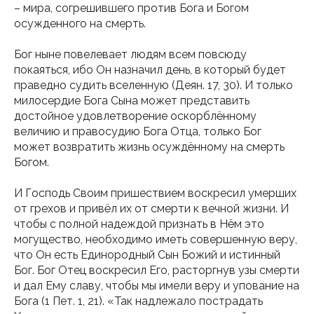
– мира, согрешившего против Бога и Богом
осужденного на смерть.
Бог ныне повелевает людям всем повсюду
покаяться, ибо Он назначил день, в который будет
праведно судить вселенную (Деян. 17, 30). И только
милосердие Бога Сына может представить
достойное удовлетворение оскорблённому
величию и правосудию Бога Отца, только Бог
может возвратить жизнь осуждённому на смерть
Богом.
И Господь Своим пришествием воскресил умерших
от грехов и привёл их от смерти к вечной жизни. И
чтобы с полной надеждой признать в Нём это
могущество, необходимо иметь совершенную веру,
что Он есть Единородный Сын Божий и истинный
Бог. Бог Отец воскресил Его, расторгнув узы смерти
и дал Ему славу, чтобы мы имели веру и упование на
Бога (1 Пет. 1, 21). «Так надлежало пострадать