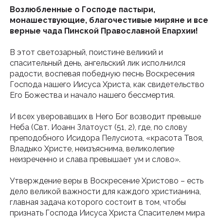
Возлюбленные о Господе пастыри,
монашествующие, благочестивые миряне и все
верные чада Пинской Православной Епархии!
В этот светозарный, поистине великий и
спасительный день, ангельский лик исполнился
радости, воспевая победную песнь Воскресения
Господа нашего Иисуса Христа, как свидетельство
Его Божества и начало нашего бессмертия.
И всех уверовавших в Него Бог возводит превыше
Неба (Свт. Иоанн Златоуст (51, 2), где, по слову
преподобного Исидора Пелусиота, «красота Твоя,
Владыко Христе, неизъяснима, великолепие
неизреченно и слава превышает ум и слово».
Утверждение веры в Воскресение Христово – есть
дело великой важности для каждого христианина,
главная задача которого состоит в том, чтобы
признать Господа Иисуса Христа Спасителем мира