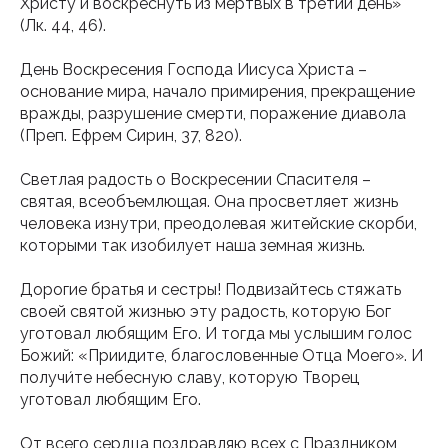
Христу и воскреснуть из мертвых в третий день»
(Лк. 44, 46).
День Воскресения Господа Иисуса Христа –
основание мира, начало примирения, прекращение
вражды, разрушение смерти, поражение диавола
(Преп. Ефрем Сирин, 37, 820).
Светлая радость о Воскресении Спасителя –
святая, всеобъемлющая. Она просветляет жизнь
человека изнутри, преодолевая житейские скорби,
которыми так изобилует наша земная жизнь.
Дорогие братья и сестры! Подвизайтесь стяжать
своей святой жизнью эту радость, которую Бог
уготовал любящим Его. И тогда мы услышим голос
Божий: «Приидите, благословенные Отца Моего». И
получи́те небесную славу, которую Творец
уготовал любящим Его.
От всего сердца поздравляю всех с Праздником