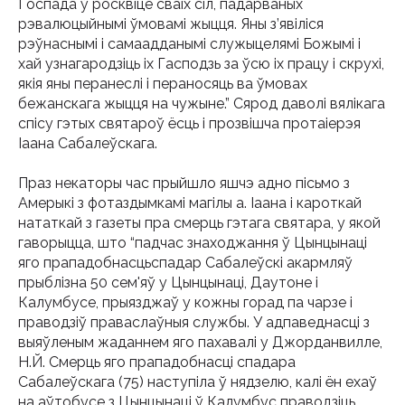
Госпада ў росквіце сваіх сіл, падарваных
рэвалюцыйнымі ўмовамі жыцця. Яны з’явіліся
рэўнаснымі і самаадданымі служыцелямі Божымі і
хай узнагародзіць іх Гасподзь за ўсю іх працу і скрухі,
якія яны перанеслі і пераносяць ва ўмовах
бежанскага жыцця на чужыне.” Сярод даволі вялікага
спісу гэтых святароў ёсць і прозвішча протаіерэя
Іаана Сабалеўскага.
Праз некаторы час прыйшло яшчэ адно пісьмо з
Амерыкі з фотаздымкамі магілы а. Іаана і кароткай
нататкай з газеты пра смерць гэтага святара, у якой
гаворыцца, што “падчас знаходжання ў Цынцынаці
яго прападобнасцьспадар Сабалеўскі акармляў
прыблізна 50 сем'яў у Цынцынаці, Даутоне і
Калумбусе, прыязджаў у кожны горад па чарзе і
праводзіў праваслаўныя службы. У адпаведнасці з
выяўленым жаданнем яго пахавалі у Джорданвилле,
Н.Й. Смерць яго прападобнасці спадара
Сабалеўскага (75) наступіла ў нядзелю, калі ён ехаў
на аўтобусе з Цынцынаці ў Калумбус праводзіць