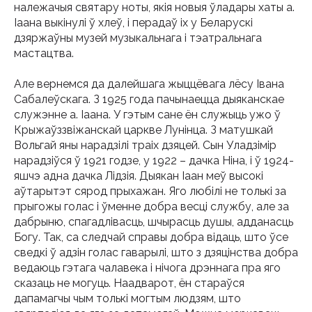
належачыя святару ноты, якія новыя ўладары хаты а.
Іаана выкінулі ў хлеў, і перадаў іх у Беларускі
дзяржаўны музей музыкальнага і тэатральнага
мастацтва.
Але вернемся да далейшага жыццёвага лёсу Івана
Сабалеўскага. З 1925 года пачынаецца дыяканскае
служэнне а. Іаана. У гэтым сане ён служыць ужо ў
Крыжаўззвіжанскай царкве Лунінца. З матушкай
Вольгай яны нарадзілі траіх дзяцей. Сын Уладзімір
нарадзіўся ў 1921 годзе, у 1922 – дачка Ніна, і ў 1924-
яшчэ адна дачка Лідзія. Дыякан Іаан меў высокі
аўтарытэт сярод прыхажан. Яго любілі не толькі за
прыгожы голас і ўменне добра весці службу, але за
дабрыню, спагадлівасць, шчырасць душы, адданасць
Богу. Так, са следчай справы добра відаць, што ўсе
сведкі ў адзін голас гаварылі, што з дзяцінства добра
ведаюць гэтага чалавека і нічога дрэннага пра яго
сказаць не могуць. Наадварот, ён стараўся
дапамагчы чым толькі могтым людзям, што