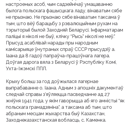
настроеных асоб, чым садзейнічаў умацаванню
былога польскага фашысцкага ладу, вінаватым сябе
не прызнаю. Не прызнаю сябе вінаватым таксама ў
тым, што вёў барацьбу з рэвалюцыйным рухам на
тэрыторыіі былой Заходняй Беларусі. Інфарматарам
паліцыі я ніколі не быў, клічку “Рысь” ніколі не меў.”
Прысуд асаблівай нарады пры народным
камісарыяце ўнутраных спраў СССР прысудзіў а.
Іаана да 8 гадоў папраўча-працоўнага лагера.
Доўгая дарога вяла з Беларусі ў Рэспубліку Комі,
Ухта-Іжэмскі ППЛ.
Крыху больш за год доўжылася лагернае
выпрабаванне о. Іаана. Адным з апошніх дакументаў
следчай справы з’яўляецца пасведчанне ад 27
жніўня 1941 года, у якім гаворыцца аб яго амністыі “як
польскага грамадзяніна”, а таксама аб тым, што
абраным месцам жыхарства быў Казахстан,
Заходнеказахстанская вобласць, с. Каменка.