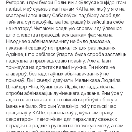
Рыгоравіч пры былой Польшчы з’яўляўся канфідэнтам
паліцыі, меў сувязь з капітанам КАПа, які жыў у яго на
кватэры і апошняму Сабалеўскі падбіраў асоб для
тайнага супрацоўніцтва і запрашаў іх зайсці да сябе
на кватэру”. Чытаючы следчую справу, здзіўляешся,
што следства праводзілася цалкам фармальна.
Ніводнае з абвінавачванняў не было даказана,
паказанні сведкаў не прымаліся для разглядання.
Адзінае, што рабілася ўпарта, была спроба заставіць
падсуднага прызнаць сваю правіну. Але а. Іаан
трымаўся на допытах вельмі мужна. Ён нікога не
агаварыў, безпадстаўных абвінавачванняў не
прызнаў. Ды і сведкі, дзяўчаты Мельнікава Людміла,
Шнайдэр Ніна, Кучынская Лідзія, не паддаліся на
спробы абвінаваціць лунінецкага дыякана. Яны ўсе ў
адзін голас паказалі, што ніякай вербоўкі з боку а.
Іаана не было. Яго сын Уладзімір, які ў польскі час
працаваў у КАПе, прапанаваў дзяўчатам працу
сакратаром і памочнікам для перакладу савецкіх
перадач на радыё з рускай на польскую мову, а сам