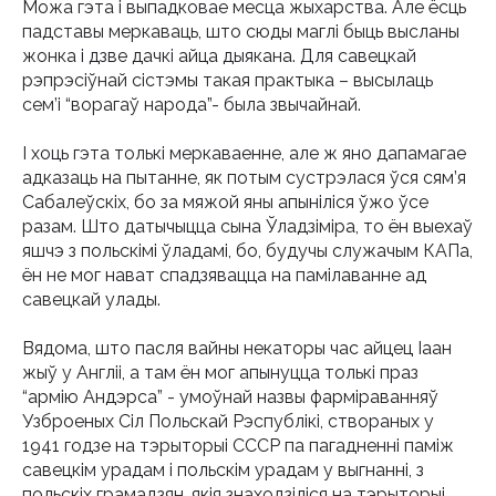
Можа гэта і выпадковае месца жыхарства. Але ёсць
падставы меркаваць, што сюды маглі быць высланы
жонка і дзве дачкі айца дыякана. Для савецкай
рэпрэсіўнай сістэмы такая практыка – высылаць
сем’і “ворагаў народа”- была звычайнай.
І хоць гэта толькі меркаваенне, але ж яно дапамагае
адказаць на пытанне, як потым сустрэлася ўся сям’я
Сабалеўскіх, бо за мяжой яны апыніліся ўжо ўсе
разам. Што датычыцца сына Ўладзіміра, то ён выехаў
яшчэ з польскімі ўладамі, бо, будучы служачым КАПа,
ён не мог нават спадзявацца на памілаванне ад
савецкай улады.
Вядома, што пасля вайны некаторы час айцец Іаан
жыў у Англіі, а там ён мог апынуцца толькі праз
“армію Андэрса” - умоўнай назвы фарміраванняў
Узброеных Сіл Польскай Рэспублікі, створаных у
1941 годзе на тэрыторыі СССР па пагадненні паміж
савецкім урадам і польскім урадам у выгнанні, з
польскіх грамадзян, якія знаходзіліся на тэрыторыі