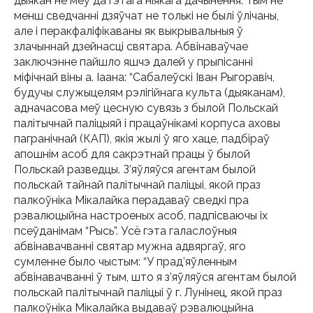
дыякан не меў да гэтага ніякага дачынення. Тым не
менш сведчанні дзяўчат не толькі не былі ўлічаны,
але і перакфаліфікаваны як выкрывальныя ў
злачыннай дзейнасці святара. Абвінаваўчае
заключэнне пайшло яшчэ далей у прыпісанні
міфічнай віны а. Іаана: “Сабалеўскі Іван Рыгоравіч,
будучы служыцелям рэлігійнага культа (дыяканам),
адначасова меў цесную сувязь з былой Польскай
палітычнай паліцыяй і працаўнікамі корпуса аховы
пагранічнай (КАП), якія жылі ў яго хаце, падбіраў
апошнім асоб для сакрэтнай працы ў былой
Польскай разведцы. З’яўляўся агентам былой
польскай тайнай палітычнай паліцыі, якой праз
палкоўніка Мікалайка перадаваў сведкі пра
рэвалюцыйна настроеных асоб, падпісваючы іх
псеўданімам “Рысь”. Усё гэта галаслоўныя
абвінавачванні святар мужна адвяргаў, яго
сумленне было чыстым: “У прад’яўленным
абвінавачванні ў тым, што я з’яўляўся агентам былой
польскай палітычнай паліцыі ў г. Лунінец, якой праз
палкоўніка Мікалайка выдаваў рэвалюцыйна