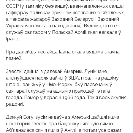
СССР (у тым ліку бежанцаў, ваеннапалонных салдат
і афіцэраў польскай арміі і амніставаных зняволеных,
а таксама жыхароў Заходняй Беларусі і Заходняй
Украіныняпольскага паходжання). Вядома, што ён
служыў святаром у Польскай Арміі, якая ваявала ў
Іране.
Пра далейшы лёс айца Іаана стала вядома значна
пазней.
Звесткі дайшлі з далекай Амерыкі. Лунінчане,
апынуўшыся пасля вайны ў ЗША, пісалі на радзіму,
што а. Іаан жыў у Нью-Йорку, быў пасвечаны ў
святара і служыў на адным з прыходаў гэтага
горада. Памёр у верасні 1966 года. Такія вось скупыя
радочкі.
Дзякуй Богу, зусім нядаўна з Амерыкі дайшлі яшчэ
некаторыя звесткі пра бацюшку і ягоную сям’ю.
Аб’ядналася сям’я яшчэ ў Англіі, а потым усе разам