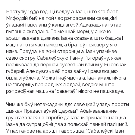
Наступіў 1939 год. Ці ведаў а. Іаан, што яго брат
Мяфодзій быў на той час рэпрэсаваны савецкімі
ўладамі і высланы ў канцлагер? Адказаць на гэтае
пытанне складана. Па меншай меры, у анкеце
арыштаванага дыякана Іаана сказана, што бацька і
маці на гэты час памерлі, а братоў і сясцёр у яго
няма. Праўда, на 20-й старонцы а. Іаан упамінае
сваю сястру Сабалеўскую Ганну Рыгораўну, якая
пражывала да першай сусветнай вайны ў Енісескай
губерніі. Але сувязь з ёй праз вайну і рэвалюцыю
была згублена. Можа і наўмысна а. Іаан амаль нічога
не гаворыць пра родных людзей, ведаючы, што
рэпрэсіўная машына “саветаў” нікого не пашкадуе.
Чым жа быў непажаданы для савецкай улады просты
дыякан Праваслаўнай Царквы? Абвінавачванне
грунтавалася на спробе даказаць прыналежнасць а.
Іаана да супрацоўніцтва з польскай тайнай паліцыяй.
У пастанове на арышт гаворыцца: “Сабалеўскі Іван