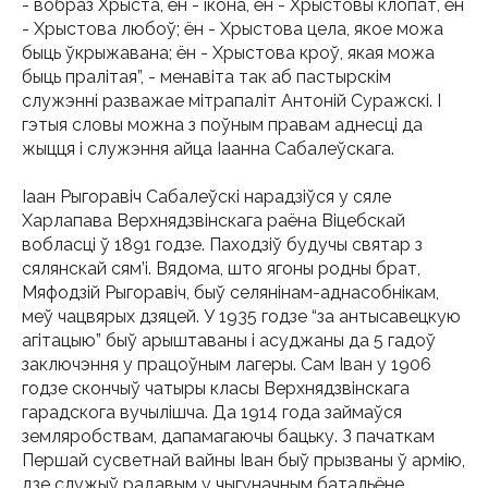
- вобраз Хрыста, ён - ікона, ён - Хрыстовы клопат, ён
- Хрыстова любоў; ён - Хрыстова цела, якое можа
быць ўкрыжавана; ён - Хрыстова кроў, якая можа
быць пралітая”, - менавіта так аб пастырскім
служэнні разважае мітрапаліт Антоній Суражскі. І
гэтыя словы можна з поўным правам аднесці да
жыцця і служэння айца Іаанна Сабалеўскага.
Іаан Рыгоравіч Сабалеўскі нарадзіўся у сяле
Харлапава Верхнядзвінскага раёна Віцебскай
вобласці ў 1891 годзе. Паходзіў будучы святар з
сялянскай сям’і. Вядома, што ягоны родны брат,
Мяфодзій Рыгоравіч, быў селянінам-аднасобнікам,
меў чацвярых дзяцей. У 1935 годзе “за антысавецкую
агітацыю” быў арыштаваны і асуджаны да 5 гадоў
заключэння у працоўным лагеры. Сам Іван у 1906
годзе скончыў чатыры класы Верхнядзвінскага
гарадскога вучылішча. Да 1914 года займаўся
земляробствам, дапамагаючы бацьку. З пачаткам
Першай сусветнай вайны Іван быў прызваны ў армію,
дзе служыў радавым у чыгуначным батальёне