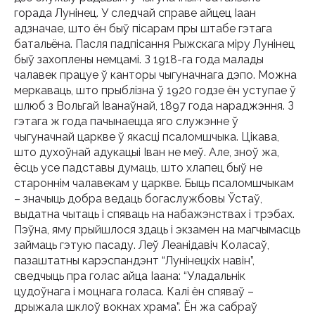
горада Лунінец. У следчай справе айцец Іаан
адзначае, што ён быў пісарам пры штабе гэтага
батальёна. Пасля падпісання Рыжскага міру Лунінец
быў захоплены немцамі. З 1918-га года малады
чалавек працуе ў канторы чыгуначнага дэпо. Можна
меркаваць, што прыблізна ў 1920 годзе ён уступае ў
шлюб з Вольгай Іванаўнай, 1897 года нараджэння. З
гэтага ж года пачынаецца яго служэнне ў
чыгуначнай царкве ў якасці псаломшчыка. Цікава,
што духоўнай адукацыі Іван не меў. Але, зноў жа,
ёсць усе падставы думаць, што хлапец быў не
староннім чалавекам у царкве. Быць псаломшчыкам
– значыць добра ведаць богаслужбовы Ўстаў,
выдатна чытаць і спяваць на набажэнствах і трэбах.
Пэўна, яму прыйшлося здаць і экзамен на магчымасць
займаць гэтую пасаду. Леў Леанідавіч Коласаў,
пазаштатны карэспандэнт “Лунінецкіх навін”,
сведчыць пра голас айца Іаана: “Уладальнік
цудоўнага і моцнага голаса. Калі ён спяваў –
дрыжала шклоў вокнах храма”. Ён жа сабраў