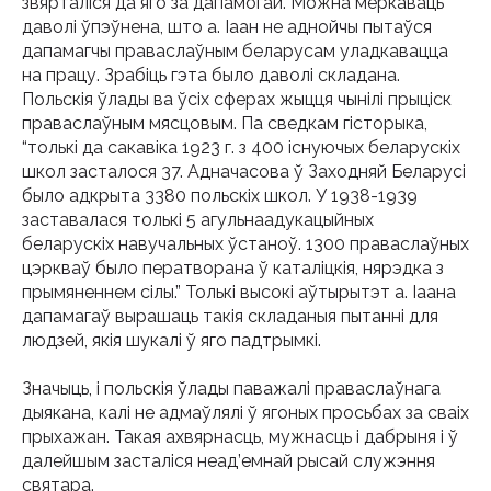
звярталіся да яго за дапамогай. Можна меркаваць
даволі ўпэўнена, што а. Іаан не аднойчы пытаўся
дапамагчы праваслаўным беларусам уладкавацца
на працу. Зрабіць гэта было даволі складана.
Польскія ўлады ва ўсіх сферах жыцця чынілі прыціск
праваслаўным мясцовым. Па сведкам гісторыка,
“толькі да сакавіка 1923 г. з 400 існуючых беларускіх
школ засталося 37. Адначасова ў Заходняй Беларусі
было адкрыта 3380 польскіх школ. У 1938-1939
заставалася толькі 5 агульнаадукацыйных
беларускіх навучальных ўстаноў. 1300 праваслаўных
цэркваў было ператворана ў каталіцкія, нярэдка з
прымяненнем сілы.” Толькі высокі аўтырытэт а. Іаана
дапамагаў вырашаць такія складаныя пытанні для
людзей, якія шукалі ў яго падтрымкі.
Значыць, і польскія ўлады паважалі праваслаўнага
дыякана, калі не адмаўлялі ў ягоных просьбах за сваіх
прыхажан. Такая ахвярнасць, мужнасць і дабрыня і ў
далейшым засталіся неад’емнай рысай служэння
святара.