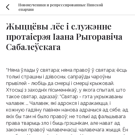
Новомученики и репрессированные Пинской
епархии
Жыццёвы лёс і служэнне
протаіерэя Іаана Рыгоравіча
Сабалеўскага
“Няма ўлады ў святара; няма правоў ў святара; ёсць
толькі страшны і дзівосны, сапраўды чароўны
прывілей - любіць да смерці і смерці крыжовай.
Хтосьці з заходніх пісьменнікаў, у якога спыталі, што
такое святар, адказаў: “Святар - гэта укрыжаваны
чалавек ... Чалавек, які адрокся і адракаецца, і
кожную гадзіну павінен нанова адрачыся ад сябе, ад
якіх бы там ні было правоў; не толькі ад фальшывага
права тварыць зло і быць грэшнікам, але нават ад
законных правоў чалавечнасці, чалавечага жыцця. Ён