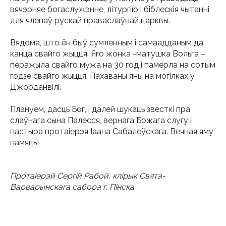
вячэрняе богаслужэнне, літургію і біблескія чытанні
для членаў рускай праваслаўнай царквы.
Вядома, што ён быў сумленным і самаадданым да
канца свайго жыцця. Яго жонка -матушка Вольга –
перажыла свайго мужа на 30 год і памерла на сотым
годзе свайго жыцця. Пахаваны яны на могілках у
Джорданвілі.
Плануем, дасць Бог, і далей шукаць звесткі пра
слаўнага сына Палесся, вернага Божага слугу і
пастыра протаіерэя Іаана Сабалеўскага. Вечная яму
памяць!
Протаіерэй Сергій Рабой, клірык Свята-
Варварынскага сабора г. Пінска