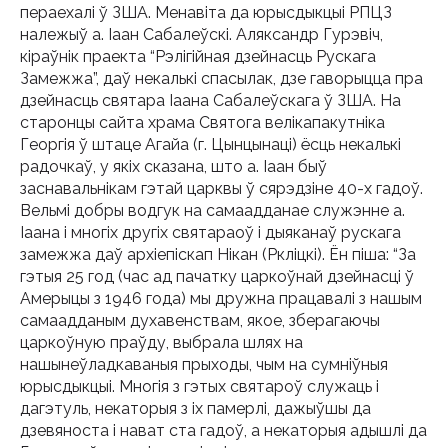
пераехалі ў ЗША. Менавіта да юрысдыкцыі РПЦЗ
належыў а. Іаан Сабалеўскі. Аляксандр Гурэвіч,
кіраўнік праекта “Рэлігійная дзейнасць Рускага
Замежжа”, даў некалькі спасылак, дзе гаворыцца пра
дзейнасць святара Іаана Сабалеўскага ў ЗША. На
старонцы сайта храма Святога велікапакутніка
Георгія ў штаце Агайа (г. Цынцынаці) ёсць некалькі
радочкаў, у якіх сказана, што а. Іаан быў
заснавальнікам гэтай царквы ў сярэдзіне 40-х гадоў.
Вельмі добры водгук на самаадданае служэнне а.
Іаана і многіх другіх святараоў і дыяканаў рускага
замежжа даў архіепіскап Нікан (Ркліцкі). Ён піша: “За
гэтыя 25 год (час ад пачатку царкоўнай дзейнасці ў
Амерыцы з 1946 года) мы дружна працавалі з нашым
самаадданым духавенствам, якое, зберагаючы
царкоўную праўду, выбрала шлях на
нашынеўладкаваныя прыходы, чым на сумніўныя
юрысдыкцыі. Многія з гэтых святароў служаць і
дагэтуль, некаторыя з іх памерлі, дажыўшы да
дзевяноста і нават ста гадоў, а некаторыя адышлі да